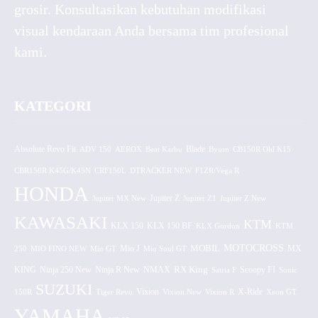
grosir. Konsultasikan kebutuhan modifikasi
visual kendaraan Anda bersama tim profesional
kami.
KATEGORI
Absolute Revo Fit
ADV 150
AEROX
Beat Karbu
Blade
CB150R Old K15
Byson
CBR150R K45G/K45N
CRF150L
DTRACKER NEW
F1ZR/Vega R
HONDA
Jupiter MX New
Jupiter Z
Jupiter Z1
Jupiter Z New
KAWASAKI
KTM
KLX 150 BF
KLX 150
KLX Gordon
KTM
MOTOCROSS
MOBIL
MX
250
MIO FINO NEW
Mio GT
Mio J
Mio Soul GT
KING
Ninja 250 New
RX King
Scoopy FI
Ninja R New
NMAX
Satria F
Sonic
SUZUKI
Vixion
150R
Tiger Revo
Vixion New
Vixion R
X-Ride
Xeon GT
YAMAHA