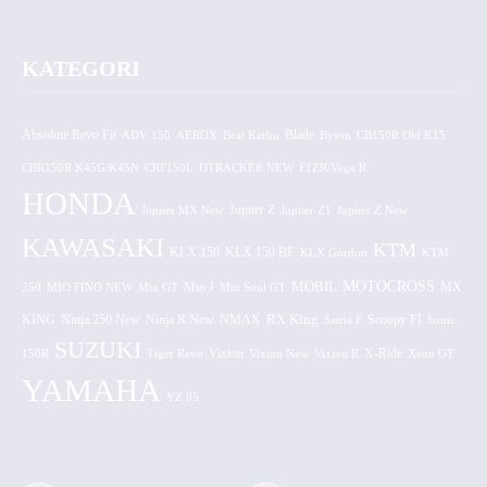
KATEGORI
Absolute Revo Fit
ADV 150
AEROX
Beat Karbu
Blade
CB150R Old K15
Byson
CBR150R K45G/K45N
CRF150L
DTRACKER NEW
F1ZR/Vega R
HONDA
Jupiter MX New
Jupiter Z
Jupiter Z1
Jupiter Z New
KAWASAKI
KTM
KLX 150 BF
KLX 150
KLX Gordon
KTM
MOTOCROSS
MOBIL
MX
250
MIO FINO NEW
Mio GT
Mio J
Mio Soul GT
KING
Ninja 250 New
RX King
Scoopy FI
Ninja R New
NMAX
Satria F
Sonic
SUZUKI
Vixion
150R
Tiger Revo
Vixion New
Vixion R
X-Ride
Xeon GT
YAMAHA
YZ 85