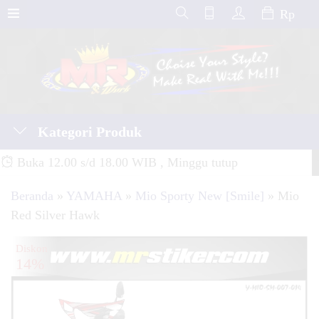
Rp
Kategori Produk
Buka 12.00 s/d 18.00 WIB , Minggu tutup
Beranda
»
YAMAHA
»
Mio Sporty New [Smile]
»
Mio
Red Silver Hawk
Diskon
14%