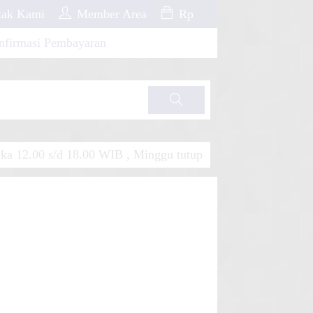
ak Kami
Member Area
Rp
nfirmasi Pembayaran
Cari
a 12.00 s/d 18.00 WIB , Minggu tutup