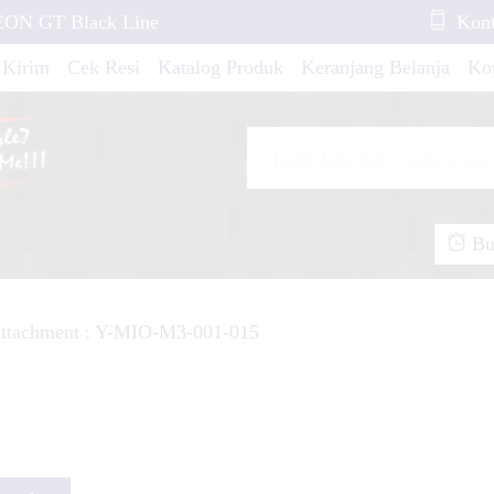
XEON GT Black Line
Kont
 Kirim
Cek Resi
Katalog Produk
Keranjang Belanja
Ko
 85 Decal Race
 New Gold Line
Buk
 BF Camo Yellow
ttachment : Y-MIO-M3-001-015
CBR 150 THAILAND
ebek Standar YZ Red