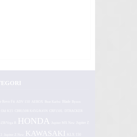
TEGORI
e Revo Fit
ADV 150
AEROX
Beat Karbu
Blade
Byson
 Old K15
CBR150R K45G/K45N
CRF150L
DTRACKER
HONDA
1ZR/Vega R
Jupiter MX New
Jupiter Z
KAWASAKI
Z1
Jupiter Z New
KLX 150