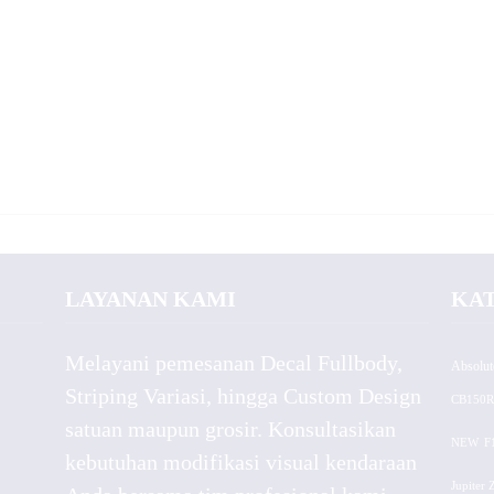
LAYANAN KAMI
KA
Melayani pemesanan Decal Fullbody,
Absolut
Striping Variasi, hingga Custom Design
CB150R
satuan maupun grosir. Konsultasikan
NEW
F
kebutuhan modifikasi visual kendaraan
Jupiter 