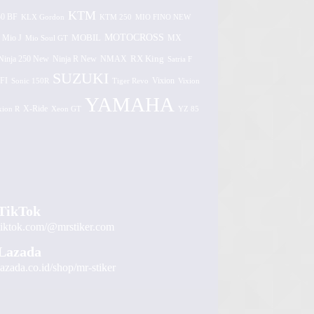
KTM
0 BF
KLX Gordon
KTM 250
MIO FINO NEW
MOTOCROSS
MOBIL
MX
Mio J
Mio Soul GT
Ninja 250 New
RX King
Ninja R New
NMAX
Satria F
SUZUKI
FI
Vixion
Sonic 150R
Tiger Revo
Vixion
YAMAHA
xion R
X-Ride
Xeon GT
YZ 85
TikTok
tiktok.com/@mrstiker.com
Lazada
lazada.co.id/shop/mr-stiker