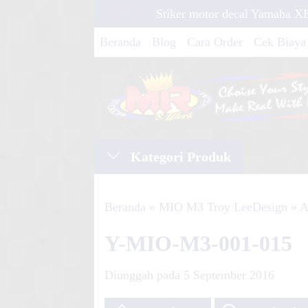
Stiker motor decal Yamaha 
HOT ITEM
White
Beranda
Blog
Cara Order
Cek Biaya
Stiker motor decal Honda CR
Grafis S
Stiker motor decal KTM 250
Extreme
Kategori Produk
Stiker motor decal KLX 150
Strip
Beranda
»
MIO M3 Troy LeeDesign
» A
Stiker motor decal Honda 
Y-MIO-M3-001-015
Circle T
Diunggah pada 5 September 2016
Stiker motor decal Yamaha B