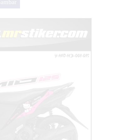
Gambar
lue Ice Race