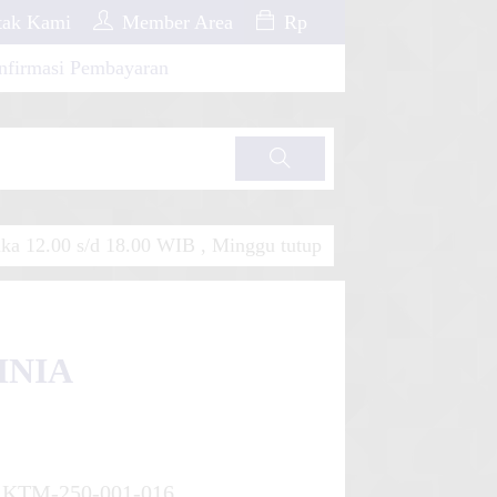
ak Kami
Member Area
Rp
nfirmasi Pembayaran
Cari
a 12.00 s/d 18.00 WIB , Minggu tutup
INIA
KTM-250-001-016