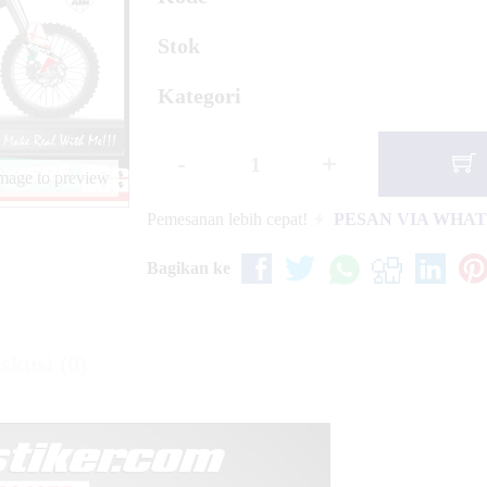
xion R Orange Line
Stok
Kategori
-
+
image to preview
Pemesanan lebih cepat!
PESAN VIA WHA
Bagikan ke
skusi (0)