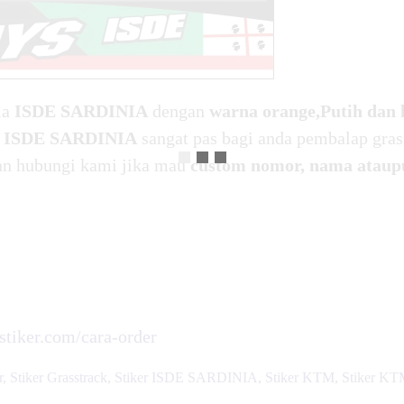
ma
ISDE SARDINIA
dengan
warna orange,Putih dan
s
ISDE SARDINIA
sangat pas bagi anda pembalap gras
kan hubungi kami jika mau
custom nomor, nama ataup
rstiker.com/cara-order
r
,
Stiker Grasstrack
,
Stiker ISDE SARDINIA
,
Stiker KTM
,
Stiker KT