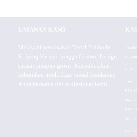
LAYANAN KAMI
KA
Melayani pemesanan Decal Fullbody,
Absolut
Striping Variasi, hingga Custom Design
CB150R
satuan maupun grosir. Konsultasikan
NEW
F
kebutuhan modifikasi visual kendaraan
Jupiter 
Anda bersama tim profesional kami.
KLX 15
Mio GT
KING
Scoopy 
New
Vi