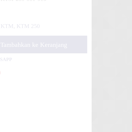
KTM
,
KTM 250
Tambahkan ke Keranjang
TSAPP