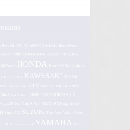
TEGORI
e Revo Fit
ADV 150
AEROX
Beat Karbu
Blade
Byson
 Old K15
CBR150R K45G/K45N
CRF150L
DTRACKER
HONDA
1ZR/Vega R
Jupiter MX New
Jupiter Z
KAWASAKI
Z1
Jupiter Z New
KLX 150
KTM
0 BF
KLX Gordon
KTM 250
MIO FINO NEW
MOTOCROSS
MOBIL
MX
Mio J
Mio Soul GT
Ninja 250 New
RX King
Ninja R New
NMAX
Satria F
SUZUKI
FI
Vixion
Sonic 150R
Tiger Revo
Vixion
YAMAHA
xion R
X-Ride
Xeon GT
YZ 85