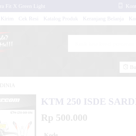
ra Fit X Green Light
Kont
 Red Rockstar
 Kirim
Cek Resi
Katalog Produk
Keranjang Belanja
Ko
gapro New Graphic
coopy New 2017 Gray
Buk
F 150 L Neon Blue
RDINIA
KTM 250 ISDE SARD
MT 25 New Red
Rp 500.000
Kode