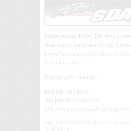
Stiker motor KTM 250
dengan te
anda makin keren dan racing. Grafi
motor harian ataupun trabas. Silah
kemauan anda.
Kontak kami melalui :
PIN BB
31664375
NO HP
085725067799
klik cara pemesanan
disini
http://m
Tags:
ISDE SARDINIA
,
Sticker / Stiker Moto
Merah Hitam