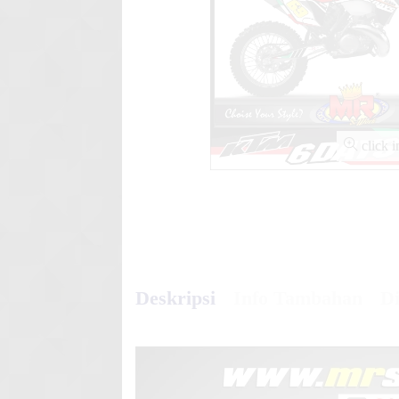
Stiker motor decal Yamaha Vi
Gra
click 
Deskripsi
Info Tambahan
Di