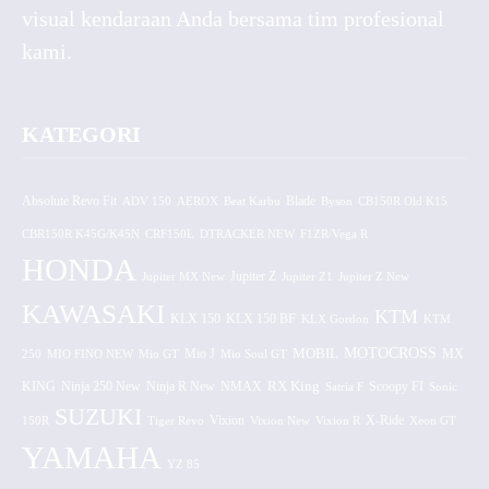
visual kendaraan Anda bersama tim profesional
kami.
KATEGORI
Absolute Revo Fit
ADV 150
AEROX
Beat Karbu
Blade
CB150R Old K15
Byson
CBR150R K45G/K45N
CRF150L
DTRACKER NEW
F1ZR/Vega R
HONDA
Jupiter MX New
Jupiter Z
Jupiter Z1
Jupiter Z New
KAWASAKI
KTM
KLX 150 BF
KLX 150
KLX Gordon
KTM
MOTOCROSS
MOBIL
MX
250
MIO FINO NEW
Mio GT
Mio J
Mio Soul GT
KING
Ninja 250 New
RX King
Scoopy FI
Ninja R New
NMAX
Satria F
Sonic
SUZUKI
Vixion
150R
Tiger Revo
Vixion New
Vixion R
X-Ride
Xeon GT
YAMAHA
YZ 85