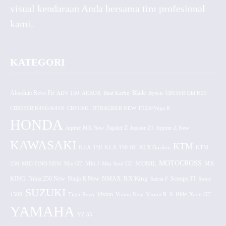
visual kendaraan Anda bersama tim profesional
kami.
KATEGORI
Absolute Revo Fit
ADV 150
AEROX
Beat Karbu
Blade
CB150R Old K15
Byson
CBR150R K45G/K45N
CRF150L
DTRACKER NEW
F1ZR/Vega R
HONDA
Jupiter MX New
Jupiter Z
Jupiter Z1
Jupiter Z New
KAWASAKI
KTM
KLX 150 BF
KLX 150
KLX Gordon
KTM
MOTOCROSS
MOBIL
MX
250
MIO FINO NEW
Mio GT
Mio J
Mio Soul GT
KING
Ninja 250 New
RX King
Scoopy FI
Ninja R New
NMAX
Satria F
Sonic
SUZUKI
Vixion
150R
Tiger Revo
Vixion New
Vixion R
X-Ride
Xeon GT
YAMAHA
YZ 85