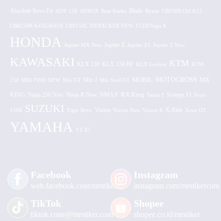
Absolute Revo Fit
ADV 150
AEROX
Beat Karbu
Blade
CB150R Old K15
Byson
CBR150R K45G/K45N
CRF150L
DTRACKER NEW
F1ZR/Vega R
HONDA
Jupiter MX New
Jupiter Z
Jupiter Z1
Jupiter Z New
KAWASAKI
KTM
KLX 150 BF
KLX 150
KLX Gordon
KTM
MOTOCROSS
MOBIL
MX
250
MIO FINO NEW
Mio GT
Mio J
Mio Soul GT
KING
Ninja 250 New
RX King
Scoopy FI
Ninja R New
NMAX
Satria F
Sonic
SUZUKI
Vixion
150R
Tiger Revo
Vixion New
Vixion R
X-Ride
Xeon GT
YAMAHA
YZ 85
Facebook
Instagram
web.facebook.com/mrstiker
instagram.com/mrstikercom
TikTok
Shopee
tiktok.com/@mrstiker.com
shopee.co.id/mrstiker