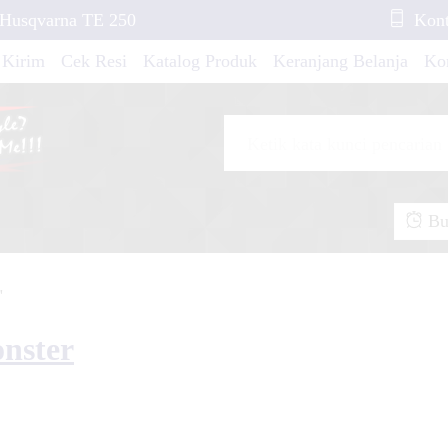
s Husqvarna TE 250
Kont
 Kirim
Cek Resi
Katalog Produk
Keranjang Belanja
Ko
tria FU New Green
LFTONE
ik Tradisional
Buk
yson New Blue Grey
"
B 150 N Red Shadow
nster
ash New Grafis