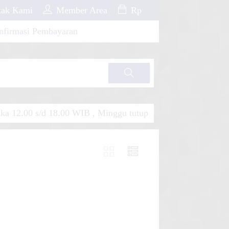
ak Kami
Member Area
Rp
nfirmasi Pembayaran
Cari
a 12.00 s/d 18.00 WIB , Minggu tutup