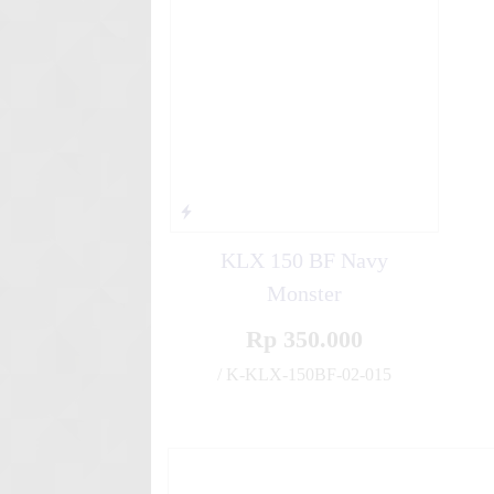
HRC Spe
Stiker motor decal KTM 250 
Shar
KLX 150 BF Navy
Monster
Rp 350.000
/ K-KLX-150BF-02-015
✚