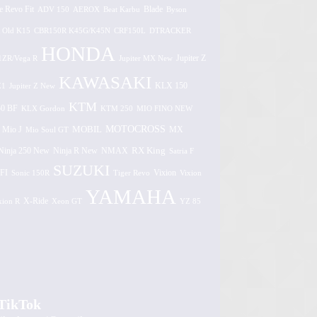
e Revo Fit
ADV 150
AEROX
Beat Karbu
Blade
Byson
 Old K15
CBR150R K45G/K45N
CRF150L
DTRACKER
HONDA
1ZR/Vega R
Jupiter MX New
Jupiter Z
KAWASAKI
Z1
Jupiter Z New
KLX 150
KTM
0 BF
KLX Gordon
KTM 250
MIO FINO NEW
MOTOCROSS
MOBIL
MX
Mio J
Mio Soul GT
Ninja 250 New
RX King
Ninja R New
NMAX
Satria F
SUZUKI
FI
Vixion
Sonic 150R
Tiger Revo
Vixion
YAMAHA
xion R
X-Ride
Xeon GT
YZ 85
TikTok