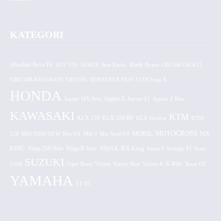
KATEGORI
Absolute Revo Fit
ADV 150
AEROX
Beat Karbu
Blade
CB150R Old K15
Byson
CBR150R K45G/K45N
CRF150L
DTRACKER NEW
F1ZR/Vega R
HONDA
Jupiter MX New
Jupiter Z
Jupiter Z1
Jupiter Z New
KAWASAKI
KTM
KLX 150 BF
KLX 150
KLX Gordon
KTM
MOTOCROSS
MOBIL
MX
250
MIO FINO NEW
Mio GT
Mio J
Mio Soul GT
KING
Ninja 250 New
RX King
Scoopy FI
Ninja R New
NMAX
Satria F
Sonic
SUZUKI
Vixion
150R
Tiger Revo
Vixion New
Vixion R
X-Ride
Xeon GT
YAMAHA
YZ 85