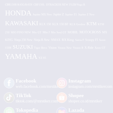
CBR150R K45G/K45N
CRF150L
DTRACKER NEW
F1ZR/Vega R
HONDA
Jupiter MX New
Jupiter Z
Jupiter Z1
Jupiter Z New
KAWASAKI
KTM
KLX 150 BF
KLX 150
KLX Gordon
KTM
MOTOCROSS
MOBIL
MX
250
MIO FINO NEW
Mio GT
Mio J
Mio Soul GT
KING
Ninja 250 New
RX King
Scoopy FI
Ninja R New
NMAX
Satria F
Sonic
SUZUKI
Vixion
150R
Tiger Revo
Vixion New
Vixion R
X-Ride
Xeon GT
YAMAHA
YZ 85
Facebook
Instagram
web.facebook.com/mrstiker
instagram.com/mrstikercom
TikTok
Shopee
tiktok.com/@mrstiker.com
shopee.co.id/mrstiker
Tokopedia
Lazada