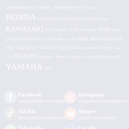
CBR150R K45G/K45N
CRF150L
DTRACKER NEW
F1ZR/Vega R
HONDA
Jupiter MX New
Jupiter Z
Jupiter Z1
Jupiter Z New
KAWASAKI
KTM
KLX 150 BF
KLX 150
KLX Gordon
KTM
MOTOCROSS
MOBIL
MX
250
MIO FINO NEW
Mio GT
Mio J
Mio Soul GT
KING
Ninja 250 New
RX King
Scoopy FI
Ninja R New
NMAX
Satria F
Sonic
SUZUKI
Vixion
150R
Tiger Revo
Vixion New
Vixion R
X-Ride
Xeon GT
YAMAHA
YZ 85
Facebook
Instagram
web.facebook.com/mrstiker
instagram.com/mrstikercom
TikTok
Shopee
tiktok.com/@mrstiker.com
shopee.co.id/mrstiker
Tokopedia
Lazada