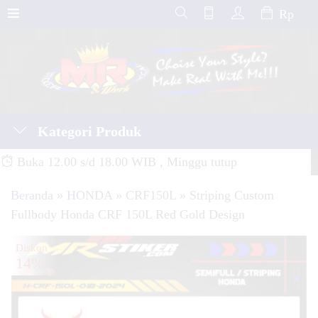
Rp
Kategori Produk
Buka 12.00 s/d 18.00 WIB , Minggu tutup
Beranda
»
HONDA
»
CRF150L
»
Striping Custom
Fullbody Honda CRF 150L Red Gold Design
Diskon
14%