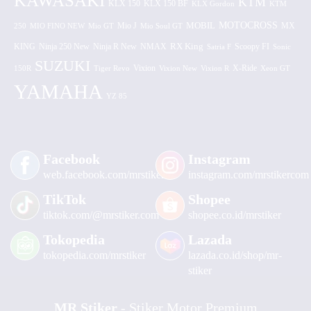
KAWASAKI
KTM
KLX 150 BF
KLX 150
KLX Gordon
KTM
MOTOCROSS
MOBIL
MX
250
MIO FINO NEW
Mio GT
Mio J
Mio Soul GT
KING
Ninja 250 New
RX King
Scoopy FI
Ninja R New
NMAX
Satria F
Sonic
SUZUKI
Vixion
150R
Tiger Revo
Vixion New
Vixion R
X-Ride
Xeon GT
YAMAHA
YZ 85
Facebook
Instagram
web.facebook.com/mrstiker
instagram.com/mrstikercom
TikTok
Shopee
tiktok.com/@mrstiker.com
shopee.co.id/mrstiker
Tokopedia
Lazada
tokopedia.com/mrstiker
lazada.co.id/shop/mr-
stiker
MR Stiker
- Stiker Motor Premium