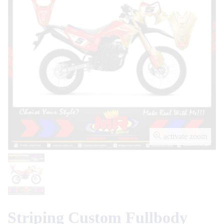
activate zoom
Striping Custom Fullbody