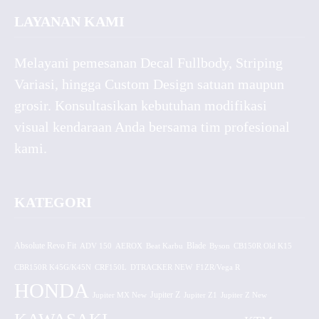
LAYANAN KAMI
Melayani pemesanan Decal Fullbody, Striping
Variasi, hingga Custom Design satuan maupun
grosir. Konsultasikan kebutuhan modifikasi
visual kendaraan Anda bersama tim profesional
kami.
KATEGORI
Absolute Revo Fit
ADV 150
AEROX
Beat Karbu
Blade
CB150R Old K15
Byson
CBR150R K45G/K45N
CRF150L
DTRACKER NEW
F1ZR/Vega R
HONDA
Jupiter MX New
Jupiter Z
Jupiter Z1
Jupiter Z New