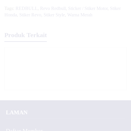
Tags:
REDBULL
,
Revo Redbull
,
Sticker / Stiker Motor
,
Stiker
Honda
,
Stiker Revo
,
Stiker Style
,
Warna Merah
Produk Terkait
LAMAN
Daftar Member