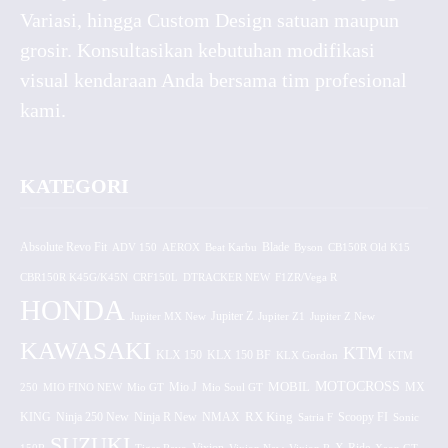
Variasi, hingga Custom Design satuan maupun
grosir. Konsultasikan kebutuhan modifikasi
visual kendaraan Anda bersama tim profesional
kami.
KATEGORI
Absolute Revo Fit
ADV 150
AEROX
Beat Karbu
Blade
CB150R Old K15
Byson
CBR150R K45G/K45N
CRF150L
DTRACKER NEW
F1ZR/Vega R
HONDA
Jupiter MX New
Jupiter Z
Jupiter Z1
Jupiter Z New
KAWASAKI
KTM
KLX 150 BF
KLX 150
KLX Gordon
KTM
MOTOCROSS
MOBIL
MX
250
MIO FINO NEW
Mio GT
Mio J
Mio Soul GT
KING
Ninja 250 New
RX King
Scoopy FI
Ninja R New
NMAX
Satria F
Sonic
SUZUKI