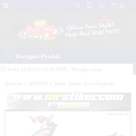
Rp
Kategori Produk
Buka 12.00 s/d 18.00 WIB , Minggu tutup
Beranda
»
HONDA
»
Stiker Motor Revo Redbull
Diskon
14%