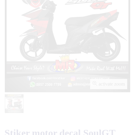
activate zoom
Stiker motor decal SoulGT