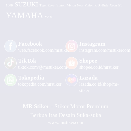
SUZUKI
Vixion
150R
Tiger Revo
Vixion New
Vixion R
X-Ride
Xeon GT
YAMAHA
YZ 85
Facebook
Instagram
web.facebook.com/mrstiker
instagram.com/mrstikercom
TikTok
Shopee
tiktok.com/@mrstiker.com
shopee.co.id/mrstiker
Tokopedia
Lazada
tokopedia.com/mrstiker
lazada.co.id/shop/mr-
stiker
MR Stiker
- Stiker Motor Premium
Berkualitas Desain Suka-suka
www.mrstiker.com