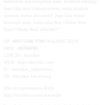
kebutuhan dan keinginan anda. Silahkan hubungi
kami jika mau custom nomor, nama ataupun
sponsor, warna atau motif juga bisa sesuai
kemauan anda. Suka-suka Bro, Choice Your
Style??Make Real with Me!!”
HP :
0857-2506-7799
(WA,SMS,TELP)
BBM :
5B784F8E
LINE ID : mrstiker
WEB :
http://mrstiker.com
IG : mrstiker_stikermotor
FB : Mrstiker Decalwork
klik cara pemesanan
disini
http://mrstiker.com/cara-order