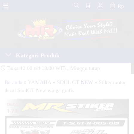
Rp
Kategori Produk
Buka 12.00 s/d 18.00 WIB , Minggu tutup
Beranda
»
YAMAHA
»
SOUL GT NEW
»
Stiker motor
decal SoulGT New wings grafis
Diskon
14%