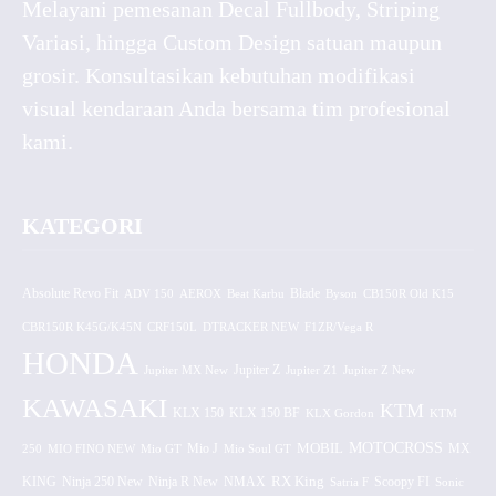
Melayani pemesanan Decal Fullbody, Striping
Variasi, hingga Custom Design satuan maupun
grosir. Konsultasikan kebutuhan modifikasi
visual kendaraan Anda bersama tim profesional
kami.
KATEGORI
Absolute Revo Fit
ADV 150
AEROX
Beat Karbu
Blade
CB150R Old K15
Byson
CBR150R K45G/K45N
CRF150L
DTRACKER NEW
F1ZR/Vega R
HONDA
Jupiter MX New
Jupiter Z
Jupiter Z1
Jupiter Z New
KAWASAKI
KTM
KLX 150 BF
KLX 150
KLX Gordon
KTM
MOTOCROSS
MOBIL
MX
250
MIO FINO NEW
Mio GT
Mio J
Mio Soul GT
KING
Ninja 250 New
RX King
Scoopy FI
Ninja R New
NMAX
Satria F
Sonic