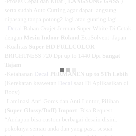
-Proses Cepat dan Kilat (
LANGSUNG GASS
)
serta sudah Auto Cutting agar dapat langsung
dipasang tanpa potong2 lagi atau gunting lagi
–
Decal
Bahan Orajet Jerman Super White Di Cetak
dengan
Mesin Indoor Roland
EcoSolvent Japan
-Kualitas
Super HD FULLCOLOR
BRIGHTNESS 720 Dpi up to 1440 Dpi
Sangat
Tajam
-Ketahanan
Decal
PERMANEN up to 5Th Lebih
(Kerekatan keawetan
Decal
saat Di Aplikasikan di
Body)
-Laminasi Anti Gores dan Anti Luntur, Pilihan
(Super Glossy/Doff) Import
Bisa Request
“Andapun bisa custom berbagai desain disini,
pokoknya semau anda dan yang pasti sesuai