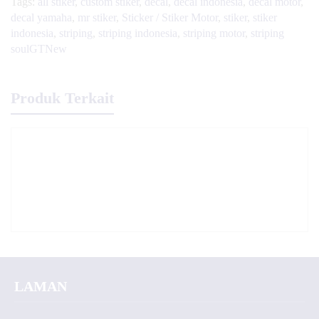
Tags:
all stiker
,
custom stiker
,
decal
,
decal indonesia
,
decal motor
,
decal yamaha
,
mr stiker
,
Sticker / Stiker Motor
,
stiker
,
stiker
indonesia
,
striping
,
striping indonesia
,
striping motor
,
striping
soulGTNew
Produk Terkait
LAMAN