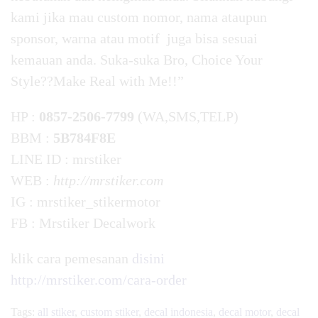
kami jika mau custom nomor, nama ataupun
sponsor, warna atau motif juga bisa sesuai
kemauan anda. Suka-suka Bro, Choice Your
Style??Make Real with Me!!”
HP :
0857-2506-7799
(WA,SMS,TELP)
BBM :
5B784F8E
LINE ID : mrstiker
WEB :
http://mrstiker.com
IG : mrstiker_stikermotor
FB : Mrstiker Decalwork
klik cara pemesanan
disini
http://mrstiker.com/cara-order
Tags:
all stiker
,
custom stiker
,
decal indonesia
,
decal motor
,
decal