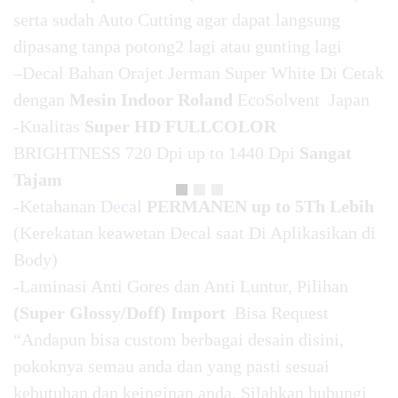
serta sudah Auto Cutting agar dapat langsung
dipasang tanpa potong2 lagi atau gunting lagi
–
Decal
Bahan Orajet Jerman Super White Di Cetak
dengan
Mesin Indoor Roland
EcoSolvent Japan
-Kualitas
Super HD FULLCOLOR
BRIGHTNESS 720 Dpi up to 1440 Dpi
Sangat
Tajam
-Ketahanan
Decal
PERMANEN up to 5Th Lebih
(Kerekatan keawetan
Decal
saat Di Aplikasikan di
Body)
-Laminasi Anti Gores dan Anti Luntur, Pilihan
(Super Glossy/Doff) Import
Bisa Request
“Andapun bisa custom berbagai desain disini,
pokoknya semau anda dan yang pasti sesuai
kebutuhan dan keinginan anda. Silahkan hubungi