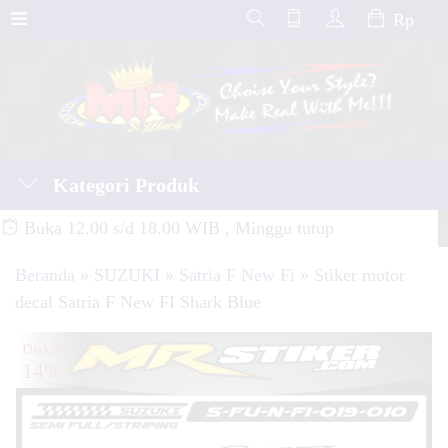
Rp
Kategori Produk
Buka 12.00 s/d 18.00 WIB , Minggu tutup
Beranda
»
SUZUKI
»
Satria F New Fi
»
Stiker motor
decal Satria F New FI Shark Blue
Diskon
14%