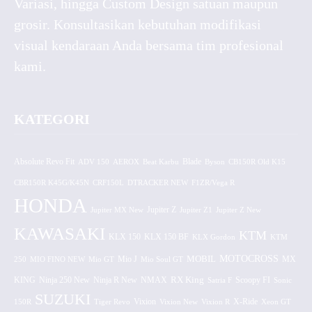
Variasi, hingga Custom Design satuan maupun
grosir. Konsultasikan kebutuhan modifikasi
visual kendaraan Anda bersama tim profesional
kami.
KATEGORI
Absolute Revo Fit
ADV 150
AEROX
Beat Karbu
Blade
CB150R Old K15
Byson
CBR150R K45G/K45N
CRF150L
DTRACKER NEW
F1ZR/Vega R
HONDA
Jupiter MX New
Jupiter Z
Jupiter Z1
Jupiter Z New
KAWASAKI
KTM
KLX 150 BF
KLX 150
KLX Gordon
KTM
MOTOCROSS
MOBIL
MX
250
MIO FINO NEW
Mio GT
Mio J
Mio Soul GT
KING
Ninja 250 New
RX King
Scoopy FI
Ninja R New
NMAX
Satria F
Sonic
SUZUKI
Vixion
150R
Tiger Revo
Vixion New
Vixion R
X-Ride
Xeon GT