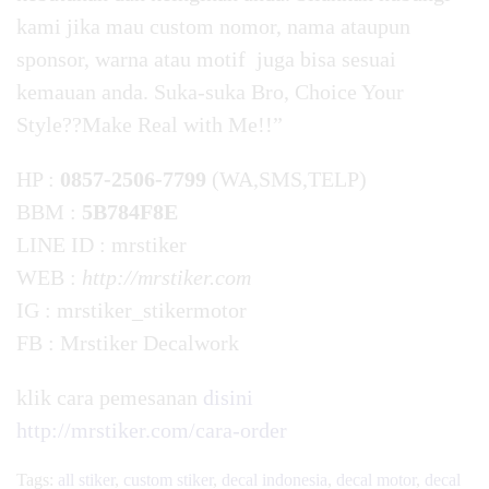
kami jika mau custom nomor, nama ataupun
sponsor, warna atau motif juga bisa sesuai
kemauan anda. Suka-suka Bro, Choice Your
Style??Make Real with Me!!”
HP :
0857-2506-7799
(WA,SMS,TELP)
BBM :
5B784F8E
LINE ID : mrstiker
WEB :
http://mrstiker.com
IG : mrstiker_stikermotor
FB : Mrstiker Decalwork
klik cara pemesanan
disini
http://mrstiker.com/cara-order
Tags:
all stiker
,
custom stiker
,
decal indonesia
,
decal motor
,
decal