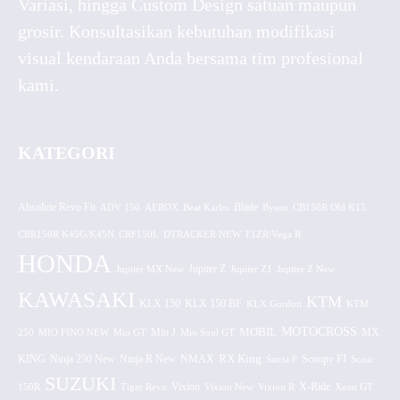
Variasi, hingga Custom Design satuan maupun
grosir. Konsultasikan kebutuhan modifikasi
visual kendaraan Anda bersama tim profesional
kami.
KATEGORI
Absolute Revo Fit
ADV 150
AEROX
Beat Karbu
Blade
CB150R Old K15
Byson
CBR150R K45G/K45N
CRF150L
DTRACKER NEW
F1ZR/Vega R
HONDA
Jupiter MX New
Jupiter Z
Jupiter Z1
Jupiter Z New
KAWASAKI
KTM
KLX 150 BF
KLX 150
KLX Gordon
KTM
MOTOCROSS
MOBIL
MX
250
MIO FINO NEW
Mio GT
Mio J
Mio Soul GT
KING
Ninja 250 New
RX King
Scoopy FI
Ninja R New
NMAX
Satria F
Sonic
SUZUKI
Vixion
150R
Tiger Revo
Vixion New
Vixion R
X-Ride
Xeon GT