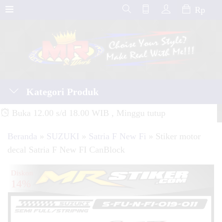
Rp
Kategori Produk
Buka 12.00 s/d 18.00 WIB , Minggu tutup
Beranda
»
SUZUKI
»
Satria F New Fi
»
Stiker motor
decal Satria F New FI CanBlock
Diskon
14%