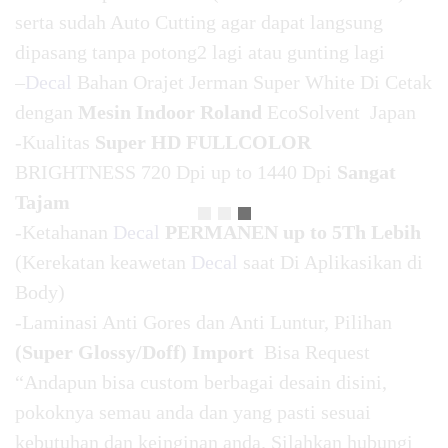
serta sudah Auto Cutting agar dapat langsung
dipasang tanpa potong2 lagi atau gunting lagi
–
Decal
Bahan Orajet Jerman Super White Di Cetak
dengan
Mesin Indoor Roland
EcoSolvent Japan
-Kualitas
Super HD FULLCOLOR
BRIGHTNESS 720 Dpi up to 1440 Dpi
Sangat
Tajam
-Ketahanan
Decal
PERMANEN up to 5Th Lebih
(Kerekatan keawetan
Decal
saat Di Aplikasikan di
Body)
-Laminasi Anti Gores dan Anti Luntur, Pilihan
(Super Glossy/Doff) Import
Bisa Request
“Andapun bisa custom berbagai desain disini,
pokoknya semau anda dan yang pasti sesuai
kebutuhan dan keinginan anda. Silahkan hubungi