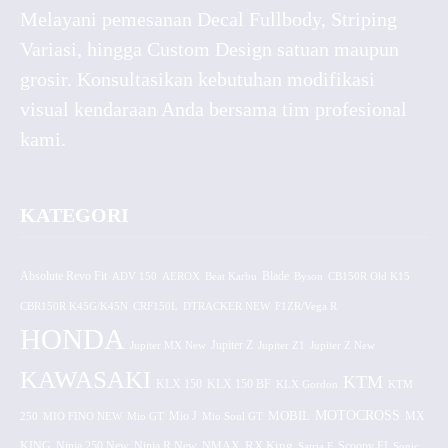
Melayani pemesanan Decal Fullbody, Striping
Variasi, hingga Custom Design satuan maupun
grosir. Konsultasikan kebutuhan modifikasi
visual kendaraan Anda bersama tim profesional
kami.
KATEGORI
Absolute Revo Fit
ADV 150
AEROX
Beat Karbu
Blade
CB150R Old K15
Byson
CBR150R K45G/K45N
CRF150L
DTRACKER NEW
F1ZR/Vega R
HONDA
Jupiter MX New
Jupiter Z
Jupiter Z1
Jupiter Z New
KAWASAKI
KTM
KLX 150 BF
KLX 150
KLX Gordon
KTM
MOTOCROSS
MOBIL
MX
250
MIO FINO NEW
Mio GT
Mio J
Mio Soul GT
KING
Ninja 250 New
RX King
Scoopy FI
Ninja R New
NMAX
Satria F
Sonic