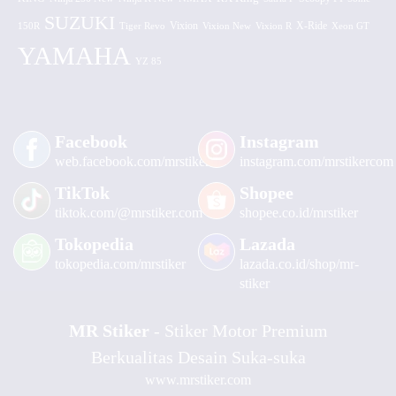
SUZUKI
Vixion
150R
Tiger Revo
Vixion New
Vixion R
X-Ride
Xeon GT
YAMAHA
YZ 85
Facebook
Instagram
web.facebook.com/mrstiker
instagram.com/mrstikercom
TikTok
Shopee
tiktok.com/@mrstiker.com
shopee.co.id/mrstiker
Tokopedia
Lazada
tokopedia.com/mrstiker
lazada.co.id/shop/mr-
stiker
MR Stiker
- Stiker Motor Premium
Berkualitas Desain Suka-suka
www.mrstiker.com