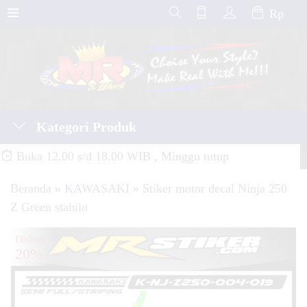
Rp
Kategori Produk
Buka 12.00 s/d 18.00 WIB , Minggu tutup
Beranda
»
KAWASAKI
»
Stiker motor decal Ninja 250
Z Green stabilo
Diskon
20%