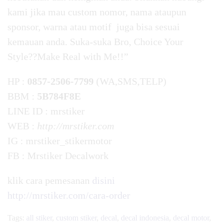
kami jika mau custom nomor, nama ataupun
sponsor, warna atau motif juga bisa sesuai
kemauan anda. Suka-suka Bro, Choice Your
Style??Make Real with Me!!”
HP :
0857-2506-7799
(WA,SMS,TELP)
BBM :
5B784F8E
LINE ID : mrstiker
WEB :
http://mrstiker.com
IG : mrstiker_stikermotor
FB : Mrstiker Decalwork
klik cara pemesanan
disini
http://mrstiker.com/cara-order
Tags:
all stiker
,
custom stiker
,
decal
,
decal indonesia
,
decal motor
,