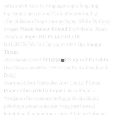
serta sudah Auto Cutting agar dapat langsung
dipasang tanpa potong2 lagi atau gunting lagi
–
Decal
Bahan Orajet Jerman Super White Di Cetak
dengan
Mesin Indoor Roland
EcoSolvent Japan
-Kualitas
Super HD FULLCOLOR
BRIGHTNESS 720 Dpi up to 1440 Dpi
Sangat
Tajam
-Ketahanan
Decal
PERMANEN up to 5Th Lebih
(Kerekatan keawetan
Decal
saat Di Aplikasikan di
Body)
-Laminasi Anti Gores dan Anti Luntur, Pilihan
(Super Glossy/Doff) Import
Bisa Request
“Andapun bisa custom berbagai desain disini,
pokoknya semau anda dan yang pasti sesuai
kebutuhan dan keinginan anda. Silahkan hubungi