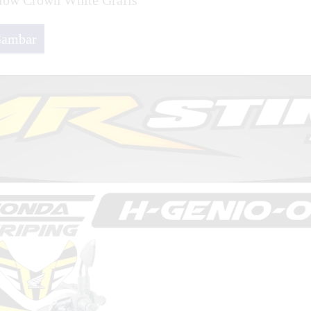
llow Crown White Grafis
1 White Blue Line
Gambar