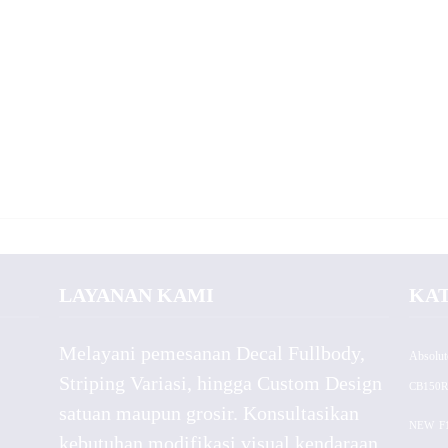
LAYANAN KAMI
KA
Melayani pemesanan Decal Fullbody,
Absolut
Striping Variasi, hingga Custom Design
CB150R
satuan maupun grosir. Konsultasikan
NEW
F
kebutuhan modifikasi visual kendaraan