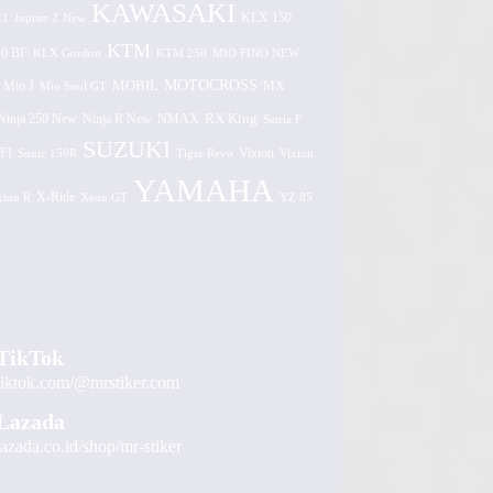
KAWASAKI
Z1
Jupiter Z New
KLX 150
KTM
0 BF
KLX Gordon
KTM 250
MIO FINO NEW
MOTOCROSS
MOBIL
MX
Mio J
Mio Soul GT
Ninja 250 New
RX King
Ninja R New
NMAX
Satria F
SUZUKI
FI
Vixion
Sonic 150R
Tiger Revo
Vixion
YAMAHA
xion R
X-Ride
Xeon GT
YZ 85
TikTok
tiktok.com/@mrstiker.com
Lazada
lazada.co.id/shop/mr-stiker