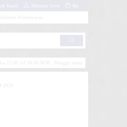
ak Kami
Member Area
Rp
nfirmasi Pembayaran
Cari
a 12.00 s/d 18.00 WIB , Minggu tutup
4-2020