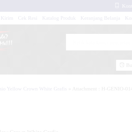
Kont
o Blue White Strip
 Kirim
Cek Resi
Katalog Produk
Keranjang Belanja
Ko
Ninja 2018 All New
Buk
ash New Blue Grafis
nio Yellow Crown White Grafis
» Attachment : H-GENIO-01
R 150 New Stripes
oul GT New Blue