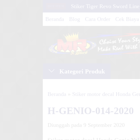
Stiker Tiger Revo Sword Line
HOT ITEM
Stiker Motor decal Honda Rev
Beranda
Blog
Cara Order
Cek Biaya
Lin
Stiker motor decal Kawasaki 
Fla
AEROX IRON MAN
Kategori Produk
Stiker motor decal Suzuki Sm
Li
Beranda
»
Stiker motor decal Honda Ge
Stiker motor decal Honda CB
H-GENIO-014-2020
Red F
Diunggah pada 9 September 2020
Stiker motor decal Yamaha S