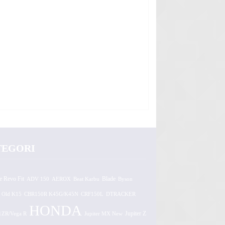
TEGORI
e Revo Fit
ADV 150
AEROX
Beat Karbu
Blade
Byson
 Old K15
CBR150R K45G/K45N
CRF150L
DTRACKER
HONDA
1ZR/Vega R
Jupiter MX New
Jupiter Z