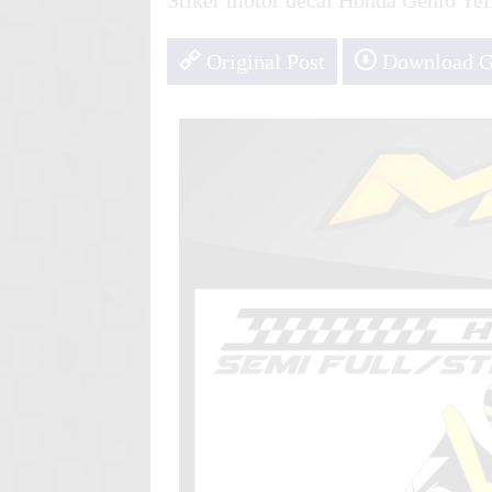
Stiker motor decal Honda Genio Ye
Race Gr
Stiker motor decal Honda CS
Original Post
Download 
Sport