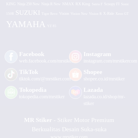
KING
Ninja 250 New
RX King
Scoopy FI
Ninja R New
NMAX
Satria F
Sonic
SUZUKI
Vixion
150R
Tiger Revo
Vixion New
Vixion R
X-Ride
Xeon GT
YAMAHA
YZ 85
Facebook
Instagram
web.facebook.com/mrstiker
instagram.com/mrstikercom
TikTok
Shopee
tiktok.com/@mrstiker.com
shopee.co.id/mrstiker
Tokopedia
Lazada
tokopedia.com/mrstiker
lazada.co.id/shop/mr-
stiker
MR Stiker
- Stiker Motor Premium
Berkualitas Desain Suka-suka
www.mrstiker.com