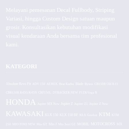
Melayani pemesanan Decal Fullbody, Striping
Variasi, hingga Custom Design satuan maupun
grosir. Konsultasikan kebutuhan modifikasi
visual kendaraan Anda bersama tim profesional
kami.
KATEGORI
Absolute Revo Fit
ADV 150
AEROX
Beat Karbu
Blade
CB150R Old K15
Byson
CBR150R K45G/K45N
CRF150L
DTRACKER NEW
F1ZR/Vega R
HONDA
Jupiter MX New
Jupiter Z
Jupiter Z1
Jupiter Z New
KAWASAKI
KTM
KLX 150 BF
KLX 150
KLX Gordon
KTM
MOTOCROSS
MOBIL
MX
250
MIO FINO NEW
Mio GT
Mio J
Mio Soul GT