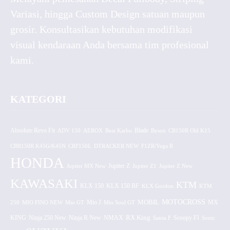
Variasi, hingga Custom Design satuan maupun
grosir. Konsultasikan kebutuhan modifikasi
visual kendaraan Anda bersama tim profesional
kami.
KATEGORI
Absolute Revo Fit
ADV 150
AEROX
Beat Karbu
Blade
CB150R Old K15
Byson
CBR150R K45G/K45N
CRF150L
DTRACKER NEW
F1ZR/Vega R
HONDA
Jupiter MX New
Jupiter Z
Jupiter Z1
Jupiter Z New
KAWASAKI
KTM
KLX 150 BF
KLX 150
KLX Gordon
KTM
MOTOCROSS
MOBIL
MX
250
MIO FINO NEW
Mio GT
Mio J
Mio Soul GT
KING
Ninja 250 New
RX King
Scoopy FI
Ninja R New
NMAX
Satria F
Sonic