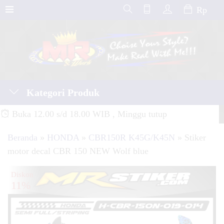
Rp
Kategori Produk
Buka 12.00 s/d 18.00 WIB , Minggu tutup
Beranda
»
HONDA
»
CBR150R K45G/K45N
»
Stiker
motor decal CBR 150 NEW Wolf blue
Diskon
11%