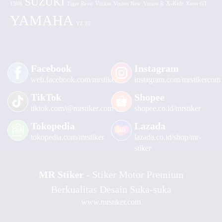
SUZUKI
Vixion
150R
Tiger Revo
Vixion New
Vixion R
X-Ride
Xeon GT
YAMAHA
YZ 85
Facebook
Instagram
web.facebook.com/mrstiker
instagram.com/mrstikercom
TikTok
Shopee
tiktok.com/@mrstiker.com
shopee.co.id/mrstiker
Tokopedia
Lazada
tokopedia.com/mrstiker
lazada.co.id/shop/mr-
stiker
MR Stiker
- Stiker Motor Premium
Berkualitas Desain Suka-suka
www.mrstiker.com