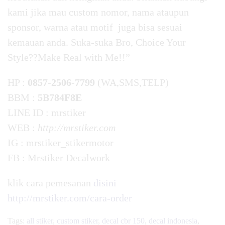
kami jika mau custom nomor, nama ataupun
sponsor, warna atau motif juga bisa sesuai
kemauan anda. Suka-suka Bro, Choice Your
Style??Make Real with Me!!”
HP :
0857-2506-7799
(WA,SMS,TELP)
BBM :
5B784F8E
LINE ID : mrstiker
WEB :
http://mrstiker.com
IG : mrstiker_stikermotor
FB : Mrstiker Decalwork
klik cara pemesanan
disini
http://mrstiker.com/cara-order
Tags:
all stiker
,
custom stiker
,
decal cbr 150
,
decal indonesia
,