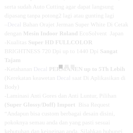
serta sudah Auto Cutting agar dapat langsung
dipasang tanpa potong2 lagi atau gunting lagi
–
Decal
Bahan Orajet Jerman Super White Di Cetak
dengan
Mesin Indoor Roland
EcoSolvent Japan
-Kualitas
Super HD FULLCOLOR
BRIGHTNESS 720 Dpi up to 1440 Dpi
Sangat
Tajam
-Ketahanan
Decal
PERMANEN up to 5Th Lebih
(Kerekatan keawetan
Decal
saat Di Aplikasikan di
Body)
-Laminasi Anti Gores dan Anti Luntur, Pilihan
(Super Glossy/Doff) Import
Bisa Request
“Andapun bisa custom berbagai desain disini,
pokoknya semau anda dan yang pasti sesuai
kebutuhan dan keinginan anda. Silahkan hubungi