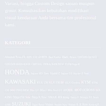
Variasi, hingga Custom Design satuan maupun
grosir. Konsultasikan kebutuhan modifikasi
visual kendaraan Anda bersama tim profesional
kami.
KATEGORI
Absolute Revo Fit
ADV 150
AEROX
Beat Karbu
Blade
CB150R Old K15
Byson
CBR150R K45G/K45N
CRF150L
DTRACKER NEW
F1ZR/Vega R
HONDA
Jupiter MX New
Jupiter Z
Jupiter Z1
Jupiter Z New
KAWASAKI
KTM
KLX 150 BF
KLX 150
KLX Gordon
KTM
MOTOCROSS
MOBIL
MX
250
MIO FINO NEW
Mio GT
Mio J
Mio Soul GT
KING
Ninja 250 New
RX King
Scoopy FI
Ninja R New
NMAX
Satria F
Sonic
SUZUKI
Vixion
150R
Tiger Revo
Vixion New
Vixion R
X-Ride
Xeon GT