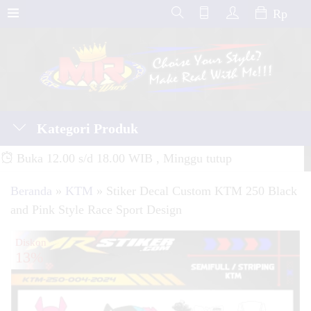
Rp
Kategori Produk
Buka 12.00 s/d 18.00 WIB , Minggu tutup
Beranda
»
KTM
»
Stiker Decal Custom KTM 250 Black
and Pink Style Race Sport Design
Diskon
13%