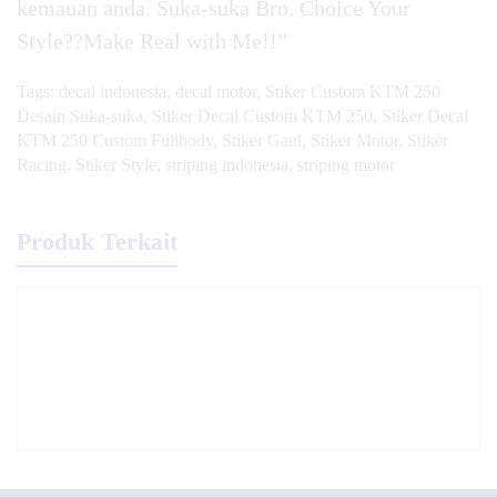
kemauan anda. Suka-suka Bro, Choice Your
Style??Make Real with Me!!”
Tags:
decal indonesia
,
decal motor
,
Stiker Custom KTM 250
Desain Suka-suka
,
Stiker Decal Custom KTM 250
,
Stiker Decal
KTM 250 Custom Fullbody
,
Stiker Gaul
,
Stiker Motor
,
Stiker
Racing
,
Stiker Style
,
striping indonesia
,
striping motor
Produk Terkait