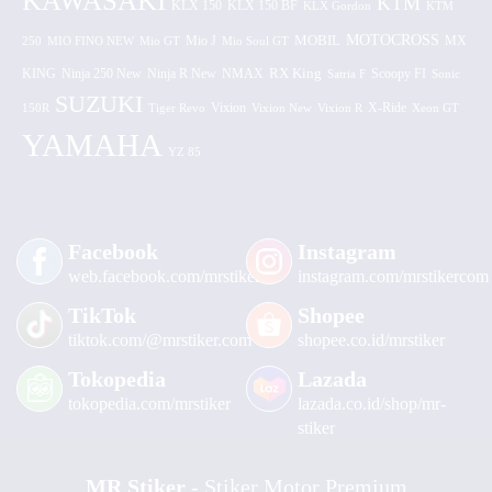
KAWASAKI
KTM
KLX 150 BF
KLX 150
KLX Gordon
KTM
MOTOCROSS
MOBIL
MX
250
MIO FINO NEW
Mio GT
Mio J
Mio Soul GT
KING
Ninja 250 New
RX King
Scoopy FI
Ninja R New
NMAX
Satria F
Sonic
SUZUKI
Vixion
150R
Tiger Revo
Vixion New
Vixion R
X-Ride
Xeon GT
YAMAHA
YZ 85
Facebook
Instagram
web.facebook.com/mrstiker
instagram.com/mrstikercom
TikTok
Shopee
tiktok.com/@mrstiker.com
shopee.co.id/mrstiker
Tokopedia
Lazada
tokopedia.com/mrstiker
lazada.co.id/shop/mr-
stiker
MR Stiker
- Stiker Motor Premium