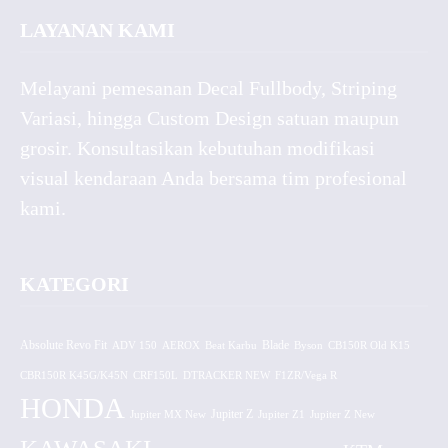
LAYANAN KAMI
Melayani pemesanan Decal Fullbody, Striping
Variasi, hingga Custom Design satuan maupun
grosir. Konsultasikan kebutuhan modifikasi
visual kendaraan Anda bersama tim profesional
kami.
KATEGORI
Absolute Revo Fit
ADV 150
AEROX
Beat Karbu
Blade
CB150R Old K15
Byson
CBR150R K45G/K45N
CRF150L
DTRACKER NEW
F1ZR/Vega R
HONDA
Jupiter MX New
Jupiter Z
Jupiter Z1
Jupiter Z New