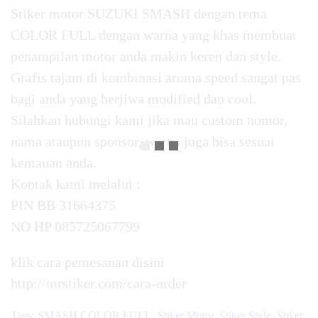
Stiker motor SUZUKI SMASH dengan tema
COLOR FULL dengan warna yang khas membuat
penampilan motor anda makin keren dan style.
Grafis tajam di kombinasi aroma speed sangat pas
bagi anda yang berjiwa modified dan cool.
Silahkan hubungi kami jika mau custom nomor,
nama ataupun sponsor, warna juga bisa sesuai
kemauan anda.
Kontak kami melalui :
PIN BB 31664375
NO HP 085725067799
klik cara pemesanan disini
http://mrstiker.com/cara-order
Tags:
SMASH COLOR FULL
,
Stiker Motor
,
Stiker Style
,
Stiker