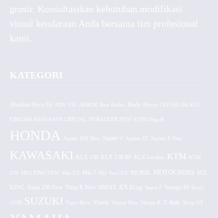
grosir. Konsultasikan kebutuhan modifikasi
visual kendaraan Anda bersama tim profesional
kami.
KATEGORI
Absolute Revo Fit
ADV 150
AEROX
Beat Karbu
Blade
CB150R Old K15
Byson
CBR150R K45G/K45N
CRF150L
DTRACKER NEW
F1ZR/Vega R
HONDA
Jupiter MX New
Jupiter Z
Jupiter Z1
Jupiter Z New
KAWASAKI
KTM
KLX 150 BF
KLX 150
KLX Gordon
KTM
MOTOCROSS
MOBIL
MX
250
MIO FINO NEW
Mio GT
Mio J
Mio Soul GT
KING
Ninja 250 New
RX King
Scoopy FI
Ninja R New
NMAX
Satria F
Sonic
SUZUKI
Vixion
150R
Tiger Revo
Vixion New
Vixion R
X-Ride
Xeon GT