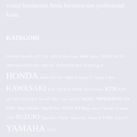
visual kendaraan Anda bersama tim profesional
kami.
KATEGORI
Absolute Revo Fit
ADV 150
AEROX
Beat Karbu
Blade
CB150R Old K15
Byson
CBR150R K45G/K45N
CRF150L
DTRACKER NEW
F1ZR/Vega R
HONDA
Jupiter MX New
Jupiter Z
Jupiter Z1
Jupiter Z New
KAWASAKI
KTM
KLX 150 BF
KLX 150
KLX Gordon
KTM
MOTOCROSS
MOBIL
MX
250
MIO FINO NEW
Mio GT
Mio J
Mio Soul GT
KING
Ninja 250 New
RX King
Scoopy FI
Ninja R New
NMAX
Satria F
Sonic
SUZUKI
Vixion
150R
Tiger Revo
Vixion New
Vixion R
X-Ride
Xeon GT
YAMAHA
YZ 85