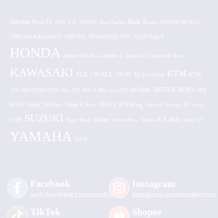
Absolute Revo Fit
ADV 150
AEROX
Beat Karbu
Blade
CB150R Old K15
Byson
CBR150R K45G/K45N
CRF150L
DTRACKER NEW
F1ZR/Vega R
HONDA
Jupiter MX New
Jupiter Z
Jupiter Z1
Jupiter Z New
KAWASAKI
KTM
KLX 150 BF
KLX 150
KLX Gordon
KTM
MOTOCROSS
MOBIL
MX
250
MIO FINO NEW
Mio GT
Mio J
Mio Soul GT
KING
Ninja 250 New
RX King
Scoopy FI
Ninja R New
NMAX
Satria F
Sonic
SUZUKI
Vixion
150R
Tiger Revo
Vixion New
Vixion R
X-Ride
Xeon GT
YAMAHA
YZ 85
Facebook
Instagram
web.facebook.com/mrstiker
instagram.com/mrstikercom
TikTok
Shopee