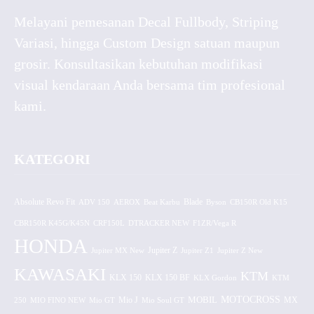
Melayani pemesanan Decal Fullbody, Striping
Variasi, hingga Custom Design satuan maupun
grosir. Konsultasikan kebutuhan modifikasi
visual kendaraan Anda bersama tim profesional
kami.
KATEGORI
Absolute Revo Fit
ADV 150
AEROX
Beat Karbu
Blade
CB150R Old K15
Byson
CBR150R K45G/K45N
CRF150L
DTRACKER NEW
F1ZR/Vega R
HONDA
Jupiter MX New
Jupiter Z
Jupiter Z1
Jupiter Z New
KAWASAKI
KTM
KLX 150 BF
KLX 150
KLX Gordon
KTM
MOTOCROSS
MOBIL
MX
250
MIO FINO NEW
Mio GT
Mio J
Mio Soul GT