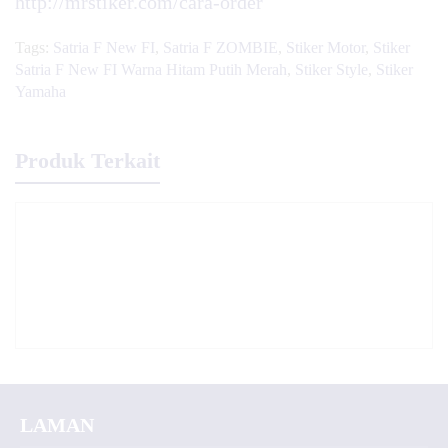
http://mrstiker.com/cara-order
Tags:
Satria F New FI
,
Satria F ZOMBIE
,
Stiker Motor
,
Stiker
Satria F New FI Warna Hitam Putih Merah
,
Stiker Style
,
Stiker
Yamaha
Produk Terkait
LAMAN