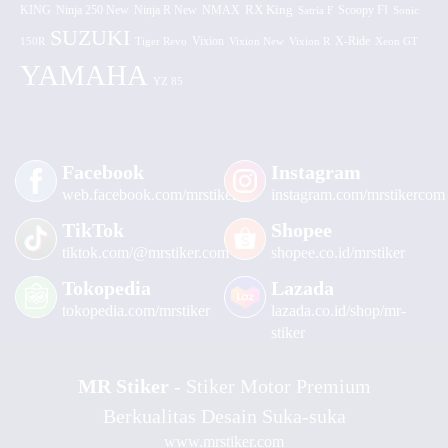
KING
Ninja 250 New
RX King
Scoopy FI
Ninja R New
NMAX
Satria F
Sonic
SUZUKI
Vixion
150R
Tiger Revo
Vixion New
Vixion R
X-Ride
Xeon GT
YAMAHA
YZ 85
Facebook
Instagram
web.facebook.com/mrstiker
instagram.com/mrstikercom
TikTok
Shopee
tiktok.com/@mrstiker.com
shopee.co.id/mrstiker
Tokopedia
Lazada
tokopedia.com/mrstiker
lazada.co.id/shop/mr-
stiker
MR Stiker
- Stiker Motor Premium
Berkualitas Desain Suka-suka
www.mrstiker.com