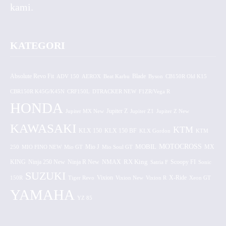
kami.
KATEGORI
Absolute Revo Fit
ADV 150
AEROX
Beat Karbu
Blade
CB150R Old K15
Byson
CBR150R K45G/K45N
CRF150L
DTRACKER NEW
F1ZR/Vega R
HONDA
Jupiter MX New
Jupiter Z
Jupiter Z1
Jupiter Z New
KAWASAKI
KTM
KLX 150 BF
KLX 150
KLX Gordon
KTM
MOTOCROSS
MOBIL
MX
250
MIO FINO NEW
Mio GT
Mio J
Mio Soul GT
KING
Ninja 250 New
RX King
Scoopy FI
Ninja R New
NMAX
Satria F
Sonic
SUZUKI
Vixion
150R
Tiger Revo
Vixion New
Vixion R
X-Ride
Xeon GT
YAMAHA
YZ 85