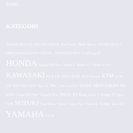
kami.
KATEGORI
Absolute Revo Fit
ADV 150
AEROX
Beat Karbu
Blade
CB150R Old K15
Byson
CBR150R K45G/K45N
CRF150L
DTRACKER NEW
F1ZR/Vega R
HONDA
Jupiter MX New
Jupiter Z
Jupiter Z1
Jupiter Z New
KAWASAKI
KTM
KLX 150 BF
KLX 150
KLX Gordon
KTM
MOTOCROSS
MOBIL
MX
250
MIO FINO NEW
Mio GT
Mio J
Mio Soul GT
KING
Ninja 250 New
RX King
Scoopy FI
Ninja R New
NMAX
Satria F
Sonic
SUZUKI
Vixion
150R
Tiger Revo
Vixion New
Vixion R
X-Ride
Xeon GT
YAMAHA
YZ 85