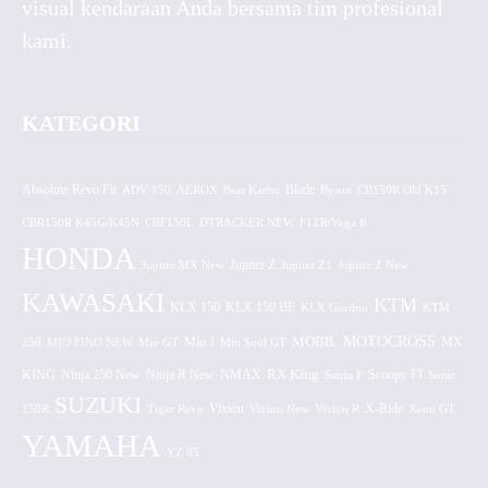
visual kendaraan Anda bersama tim profesional
kami.
KATEGORI
Absolute Revo Fit
ADV 150
AEROX
Beat Karbu
Blade
CB150R Old K15
Byson
CBR150R K45G/K45N
CRF150L
DTRACKER NEW
F1ZR/Vega R
HONDA
Jupiter MX New
Jupiter Z
Jupiter Z1
Jupiter Z New
KAWASAKI
KTM
KLX 150 BF
KLX 150
KLX Gordon
KTM
MOTOCROSS
MOBIL
MX
250
MIO FINO NEW
Mio GT
Mio J
Mio Soul GT
KING
Ninja 250 New
RX King
Scoopy FI
Ninja R New
NMAX
Satria F
Sonic
SUZUKI
Vixion
150R
Tiger Revo
Vixion New
Vixion R
X-Ride
Xeon GT
YAMAHA
YZ 85