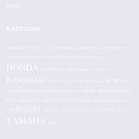
kami.
KATEGORI
Absolute Revo Fit
ADV 150
AEROX
Beat Karbu
Blade
CB150R Old K15
Byson
CBR150R K45G/K45N
CRF150L
DTRACKER NEW
F1ZR/Vega R
HONDA
Jupiter MX New
Jupiter Z
Jupiter Z1
Jupiter Z New
KAWASAKI
KTM
KLX 150 BF
KLX 150
KLX Gordon
KTM
MOTOCROSS
MOBIL
MX
250
MIO FINO NEW
Mio GT
Mio J
Mio Soul GT
KING
Ninja 250 New
RX King
Scoopy FI
Ninja R New
NMAX
Satria F
Sonic
SUZUKI
Vixion
150R
Tiger Revo
Vixion New
Vixion R
X-Ride
Xeon GT
YAMAHA
YZ 85