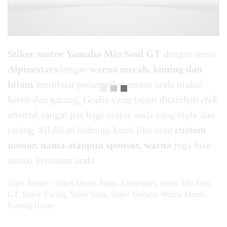
Stiker motor Yamaha Mio Soul GT
dengan tema
Alpinestars
dengan
warna merah, kuning dan
hitam
membuat penampilan motor anda makin
keren dan garang. Grafis yang tajam ditambah
efek
abstrak
sangat pas bagi motor anda yang style dan
racing. Silahkan hubungi kami jika mau
custom
nomor, nama ataupun sponsor, warna
juga bisa
sesuai kemauan anda
Tags:
Sticker / Stiker Motor
,
Stiker Alpinestars
,
Stiker Mio Soul
GT
,
Stiker Racing
,
Stiker Style
,
Stiker Yamaha
,
Warna Merah
Kuning Hitam