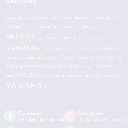
KATEGORI
Absolute Revo Fit
ADV 150
AEROX
Beat Karbu
Blade
CB150R Old K15
Byson
CBR150R K45G/K45N
CRF150L
DTRACKER NEW
F1ZR/Vega R
HONDA
Jupiter MX New
Jupiter Z
Jupiter Z1
Jupiter Z New
KAWASAKI
KTM
KLX 150 BF
KLX 150
KLX Gordon
KTM
MOTOCROSS
MOBIL
MX
250
MIO FINO NEW
Mio GT
Mio J
Mio Soul GT
KING
Ninja 250 New
RX King
Scoopy FI
Ninja R New
NMAX
Satria F
Sonic
SUZUKI
Vixion
150R
Tiger Revo
Vixion New
Vixion R
X-Ride
Xeon GT
YAMAHA
YZ 85
Facebook
Instagram
web.facebook.com/mrstiker
instagram.com/mrstikercom