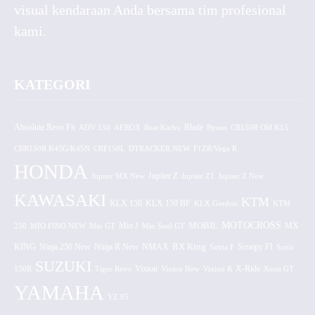
visual kendaraan Anda bersama tim profesional
kami.
KATEGORI
Absolute Revo Fit
ADV 150
AEROX
Beat Karbu
Blade
CB150R Old K15
Byson
CBR150R K45G/K45N
CRF150L
DTRACKER NEW
F1ZR/Vega R
HONDA
Jupiter MX New
Jupiter Z
Jupiter Z1
Jupiter Z New
KAWASAKI
KTM
KLX 150 BF
KLX 150
KLX Gordon
KTM
MOTOCROSS
MOBIL
MX
250
MIO FINO NEW
Mio GT
Mio J
Mio Soul GT
KING
Ninja 250 New
RX King
Scoopy FI
Ninja R New
NMAX
Satria F
Sonic
SUZUKI
Vixion
150R
Tiger Revo
Vixion New
Vixion R
X-Ride
Xeon GT
YAMAHA
YZ 85