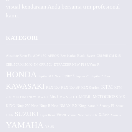
visual kendaraan Anda bersama tim profesional
kami.
KATEGORI
Absolute Revo Fit
ADV 150
AEROX
Beat Karbu
Blade
CB150R Old K15
Byson
CBR150R K45G/K45N
CRF150L
DTRACKER NEW
F1ZR/Vega R
HONDA
Jupiter MX New
Jupiter Z
Jupiter Z1
Jupiter Z New
KAWASAKI
KTM
KLX 150 BF
KLX 150
KLX Gordon
KTM
MOTOCROSS
MOBIL
MX
250
MIO FINO NEW
Mio GT
Mio J
Mio Soul GT
KING
Ninja 250 New
RX King
Scoopy FI
Ninja R New
NMAX
Satria F
Sonic
SUZUKI
Vixion
150R
Tiger Revo
Vixion New
Vixion R
X-Ride
Xeon GT
YAMAHA
YZ 85