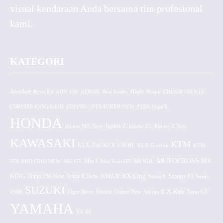
visual kendaraan Anda bersama tim profesional
kami.
KATEGORI
Absolute Revo Fit
ADV 150
AEROX
Beat Karbu
Blade
CB150R Old K15
Byson
CBR150R K45G/K45N
CRF150L
DTRACKER NEW
F1ZR/Vega R
HONDA
Jupiter MX New
Jupiter Z
Jupiter Z1
Jupiter Z New
KAWASAKI
KTM
KLX 150 BF
KLX 150
KLX Gordon
KTM
MOTOCROSS
MOBIL
MX
250
MIO FINO NEW
Mio GT
Mio J
Mio Soul GT
KING
Ninja 250 New
RX King
Scoopy FI
Ninja R New
NMAX
Satria F
Sonic
SUZUKI
Vixion
150R
Tiger Revo
Vixion New
Vixion R
X-Ride
Xeon GT
YAMAHA
YZ 85