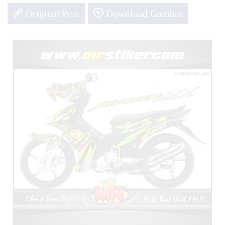
Original Post
Download Gambar