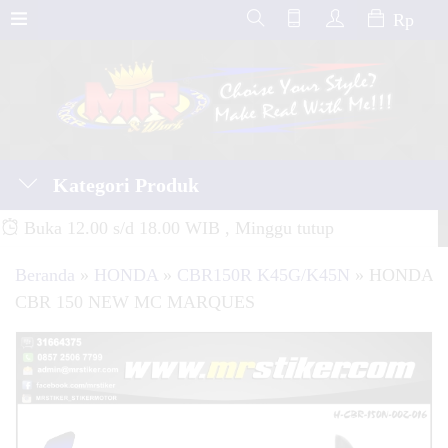
Rp
Kategori Produk
Buka 12.00 s/d 18.00 WIB , Minggu tutup
Beranda
»
HONDA
»
CBR150R K45G/K45N
»
HONDA
CBR 150 NEW MC MARQUES