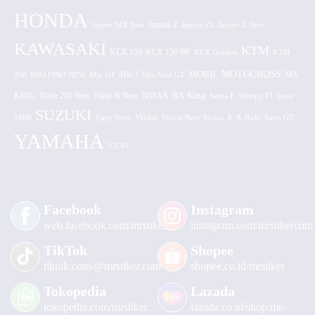
HONDA
Jupiter MX New
Jupiter Z
Jupiter Z1
Jupiter Z New
KAWASAKI
KTM
KLX 150 BF
KLX 150
KLX Gordon
KTM
MOTOCROSS
MOBIL
MX
250
MIO FINO NEW
Mio GT
Mio J
Mio Soul GT
KING
Ninja 250 New
RX King
Scoopy FI
Ninja R New
NMAX
Satria F
Sonic
SUZUKI
Vixion
150R
Tiger Revo
Vixion New
Vixion R
X-Ride
Xeon GT
YAMAHA
YZ 85
Facebook
Instagram
web.facebook.com/mrstiker
instagram.com/mrstikercom
TikTok
Shopee
tiktok.com/@mrstiker.com
shopee.co.id/mrstiker
Tokopedia
Lazada
tokopedia.com/mrstiker
lazada.co.id/shop/mr-