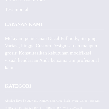
Testimonial
LAYANAN KAMI
Melayani pemesanan Decal Fullbody, Striping
Variasi, hingga Custom Design satuan maupun
grosir. Konsultasikan kebutuhan modifikasi
visual kendaraan Anda bersama tim profesional
kami.
KATEGORI
Absolute Revo Fit
ADV 150
AEROX
Beat Karbu
Blade
CB150R Old K15
Byson
CBR150R K45G/K45N
CRF150L
DTRACKER NEW
F1ZR/Vega R