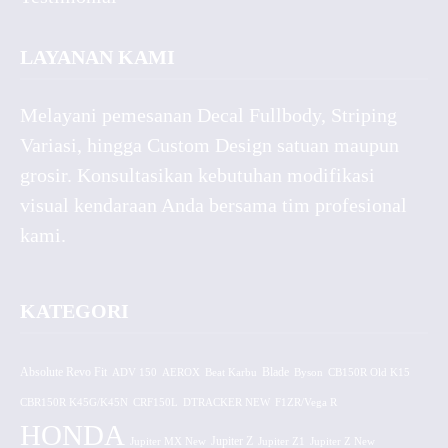
LAYANAN KAMI
Melayani pemesanan Decal Fullbody, Striping
Variasi, hingga Custom Design satuan maupun
grosir. Konsultasikan kebutuhan modifikasi
visual kendaraan Anda bersama tim profesional
kami.
KATEGORI
Absolute Revo Fit
ADV 150
AEROX
Beat Karbu
Blade
CB150R Old K15
Byson
CBR150R K45G/K45N
CRF150L
DTRACKER NEW
F1ZR/Vega R
HONDA
Jupiter MX New
Jupiter Z
Jupiter Z1
Jupiter Z New