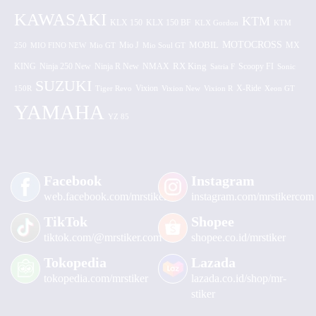
KAWASAKI
KTM
KLX 150 BF
KLX 150
KLX Gordon
KTM
MOTOCROSS
MOBIL
MX
250
MIO FINO NEW
Mio GT
Mio J
Mio Soul GT
KING
Ninja 250 New
RX King
Scoopy FI
Ninja R New
NMAX
Satria F
Sonic
SUZUKI
Vixion
150R
Tiger Revo
Vixion New
Vixion R
X-Ride
Xeon GT
YAMAHA
YZ 85
Facebook
Instagram
web.facebook.com/mrstiker
instagram.com/mrstikercom
TikTok
Shopee
tiktok.com/@mrstiker.com
shopee.co.id/mrstiker
Tokopedia
Lazada
tokopedia.com/mrstiker
lazada.co.id/shop/mr-
stiker