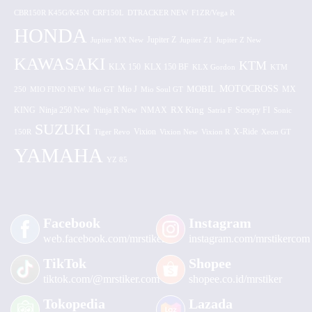
CBR150R K45G/K45N
CRF150L
DTRACKER NEW
F1ZR/Vega R
HONDA
Jupiter MX New
Jupiter Z
Jupiter Z1
Jupiter Z New
KAWASAKI
KTM
KLX 150 BF
KLX 150
KLX Gordon
KTM
MOTOCROSS
MOBIL
MX
250
MIO FINO NEW
Mio GT
Mio J
Mio Soul GT
KING
Ninja 250 New
RX King
Scoopy FI
Ninja R New
NMAX
Satria F
Sonic
SUZUKI
Vixion
150R
Tiger Revo
Vixion New
Vixion R
X-Ride
Xeon GT
YAMAHA
YZ 85
Facebook
Instagram
web.facebook.com/mrstiker
instagram.com/mrstikercom
TikTok
Shopee
tiktok.com/@mrstiker.com
shopee.co.id/mrstiker
Tokopedia
Lazada