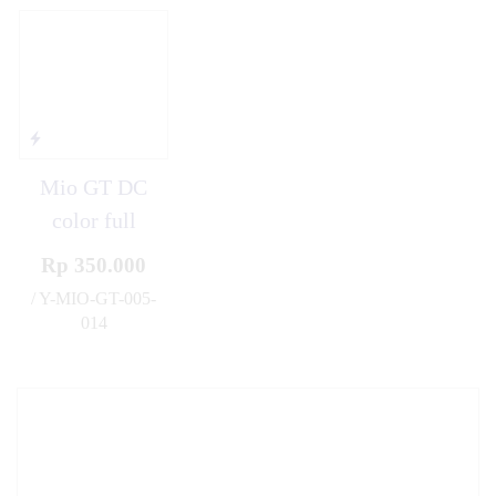
Mio GT DC
color full
Rp 350.000
/ Y-MIO-GT-005-
014
✚