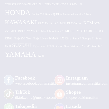
CBR150R K45G/K45N
CRF150L
DTRACKER NEW
F1ZR/Vega R
HONDA
Jupiter MX New
Jupiter Z
Jupiter Z1
Jupiter Z New
KAWASAKI
KTM
KLX 150 BF
KLX 150
KLX Gordon
KTM
MOTOCROSS
MOBIL
MX
250
MIO FINO NEW
Mio GT
Mio J
Mio Soul GT
KING
Ninja 250 New
RX King
Scoopy FI
Ninja R New
NMAX
Satria F
Sonic
SUZUKI
Vixion
150R
Tiger Revo
Vixion New
Vixion R
X-Ride
Xeon GT
YAMAHA
YZ 85
Facebook
Instagram
web.facebook.com/mrstiker
instagram.com/mrstikercom
TikTok
Shopee
tiktok.com/@mrstiker.com
shopee.co.id/mrstiker
Tokopedia
Lazada