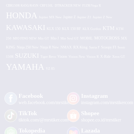
CBR150R K45G/K45N
CRF150L
DTRACKER NEW
F1ZR/Vega R
HONDA
Jupiter MX New
Jupiter Z
Jupiter Z1
Jupiter Z New
KAWASAKI
KTM
KLX 150 BF
KLX 150
KLX Gordon
KTM
MOTOCROSS
MOBIL
MX
250
MIO FINO NEW
Mio GT
Mio J
Mio Soul GT
KING
Ninja 250 New
RX King
Scoopy FI
Ninja R New
NMAX
Satria F
Sonic
SUZUKI
Vixion
150R
Tiger Revo
Vixion New
Vixion R
X-Ride
Xeon GT
YAMAHA
YZ 85
Facebook
Instagram
web.facebook.com/mrstiker
instagram.com/mrstikercom
TikTok
Shopee
tiktok.com/@mrstiker.com
shopee.co.id/mrstiker
Tokopedia
Lazada