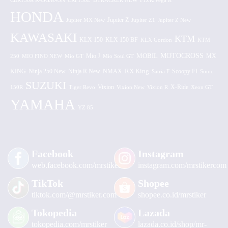
CBR150R K45G/K45N
CRF150L
DTRACKER NEW
F1ZR/Vega R
HONDA
Jupiter MX New
Jupiter Z
Jupiter Z1
Jupiter Z New
KAWASAKI
KTM
KLX 150 BF
KLX 150
KLX Gordon
KTM
MOTOCROSS
MOBIL
MX
250
MIO FINO NEW
Mio GT
Mio J
Mio Soul GT
KING
Ninja 250 New
RX King
Scoopy FI
Ninja R New
NMAX
Satria F
Sonic
SUZUKI
Vixion
150R
Tiger Revo
Vixion New
Vixion R
X-Ride
Xeon GT
YAMAHA
YZ 85
Facebook
Instagram
web.facebook.com/mrstiker
instagram.com/mrstikercom
TikTok
Shopee
tiktok.com/@mrstiker.com
shopee.co.id/mrstiker
Tokopedia
Lazada
tokopedia.com/mrstiker
lazada.co.id/shop/mr-