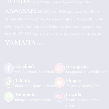
HONDA
Jupiter MX New
Jupiter Z
Jupiter Z1
Jupiter Z New
KAWASAKI
KTM
KLX 150 BF
KLX 150
KLX Gordon
KTM
MOTOCROSS
MOBIL
MX
250
MIO FINO NEW
Mio GT
Mio J
Mio Soul GT
KING
Ninja 250 New
RX King
Scoopy FI
Ninja R New
NMAX
Satria F
Sonic
SUZUKI
Vixion
150R
Tiger Revo
Vixion New
Vixion R
X-Ride
Xeon GT
YAMAHA
YZ 85
Facebook
Instagram
web.facebook.com/mrstiker
instagram.com/mrstikercom
TikTok
Shopee
tiktok.com/@mrstiker.com
shopee.co.id/mrstiker
Tokopedia
Lazada
tokopedia.com/mrstiker
lazada.co.id/shop/mr-
stiker