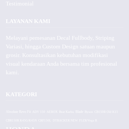
Testimonial
LAYANAN KAMI
Melayani pemesanan Decal Fullbody, Striping
Variasi, hingga Custom Design satuan maupun
grosir. Konsultasikan kebutuhan modifikasi
visual kendaraan Anda bersama tim profesional
kami.
KATEGORI
Absolute Revo Fit
ADV 150
AEROX
Beat Karbu
Blade
CB150R Old K15
Byson
CBR150R K45G/K45N
CRF150L
DTRACKER NEW
F1ZR/Vega R