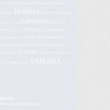
 Old K15
CBR150R K45G/K45N
CRF150L
DTRACKER
HONDA
1ZR/Vega R
Jupiter MX New
Jupiter Z
KAWASAKI
Z1
Jupiter Z New
KLX 150
KTM
0 BF
KLX Gordon
KTM 250
MIO FINO NEW
MOTOCROSS
MOBIL
MX
Mio J
Mio Soul GT
Ninja 250 New
RX King
Ninja R New
NMAX
Satria F
SUZUKI
FI
Vixion
Sonic 150R
Tiger Revo
Vixion
YAMAHA
xion R
X-Ride
Xeon GT
YZ 85
TikTok
tiktok.com/@mrstiker.com