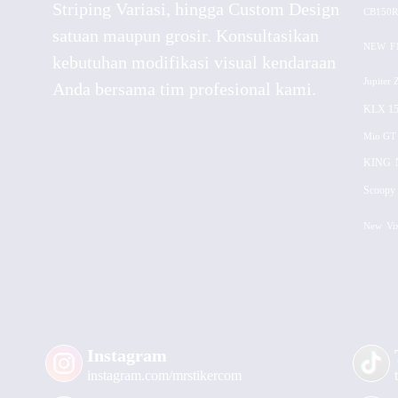
Striping Variasi, hingga Custom Design
CB150R
satuan maupun grosir. Konsultasikan
NEW
F
kebutuhan modifikasi visual kendaraan
Jupiter 
Anda bersama tim profesional kami.
KLX 15
Mio GT
KING
Scoopy 
New
Vi
Instagram
instagram.com/mrstikercom