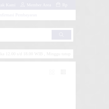
ak Kami
Member Area
Rp
nfirmasi Pembayaran
Cari
a 12.00 s/d 18.00 WIB , Minggu tutup