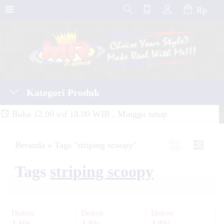
Rp
Kategori Produk
Buka 12.00 s/d 18.00 WIB , Minggu tutup
Beranda
»
Tags "striping scoopy"
Tags
striping scoopy
Diskon
Diskon
Diskon
14%
14%
14%