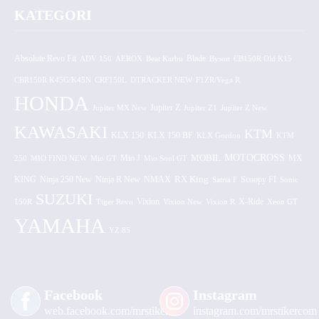
KATEGORI
Absolute Revo Fit
ADV 150
AEROX
Beat Karbu
Blade
CB150R Old K15
Byson
CBR150R K45G/K45N
CRF150L
DTRACKER NEW
F1ZR/Vega R
HONDA
Jupiter MX New
Jupiter Z
Jupiter Z1
Jupiter Z New
KAWASAKI
KTM
KLX 150 BF
KLX 150
KLX Gordon
KTM
MOTOCROSS
MOBIL
MX
250
MIO FINO NEW
Mio GT
Mio J
Mio Soul GT
KING
Ninja 250 New
RX King
Scoopy FI
Ninja R New
NMAX
Satria F
Sonic
SUZUKI
Vixion
150R
Tiger Revo
Vixion New
Vixion R
X-Ride
Xeon GT
YAMAHA
YZ 85
Facebook
Instagram
web.facebook.com/mrstiker
instagram.com/mrstikercom