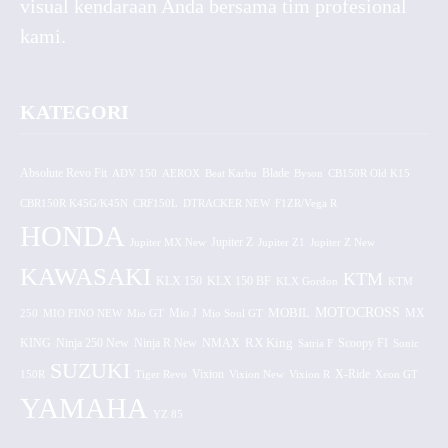
visual kendaraan Anda bersama tim profesional
kami.
KATEGORI
Absolute Revo Fit
ADV 150
AEROX
Beat Karbu
Blade
CB150R Old K15
Byson
CBR150R K45G/K45N
CRF150L
DTRACKER NEW
F1ZR/Vega R
HONDA
Jupiter MX New
Jupiter Z
Jupiter Z1
Jupiter Z New
KAWASAKI
KTM
KLX 150 BF
KLX 150
KLX Gordon
KTM
MOTOCROSS
MOBIL
MX
250
MIO FINO NEW
Mio GT
Mio J
Mio Soul GT
KING
Ninja 250 New
RX King
Scoopy FI
Ninja R New
NMAX
Satria F
Sonic
SUZUKI
Vixion
150R
Tiger Revo
Vixion New
Vixion R
X-Ride
Xeon GT
YAMAHA
YZ 85