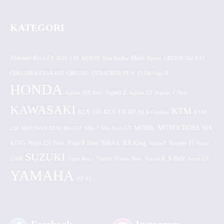
KATEGORI
Absolute Revo Fit
ADV 150
AEROX
Beat Karbu
Blade
CB150R Old K15
Byson
CBR150R K45G/K45N
CRF150L
DTRACKER NEW
F1ZR/Vega R
HONDA
Jupiter MX New
Jupiter Z
Jupiter Z1
Jupiter Z New
KAWASAKI
KTM
KLX 150 BF
KLX 150
KLX Gordon
KTM
MOTOCROSS
MOBIL
MX
250
MIO FINO NEW
Mio GT
Mio J
Mio Soul GT
KING
Ninja 250 New
RX King
Scoopy FI
Ninja R New
NMAX
Satria F
Sonic
SUZUKI
Vixion
150R
Tiger Revo
Vixion New
Vixion R
X-Ride
Xeon GT
YAMAHA
YZ 85