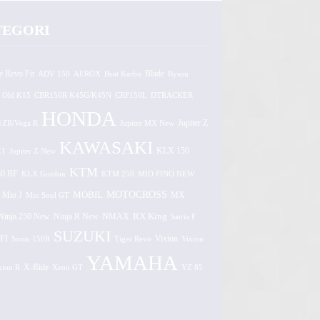
TEGORI
e Revo Fit
ADV 150
AEROX
Beat Karbu
Blade
Byson
 Old K15
CBR150R K45G/K45N
CRF150L
DTRACKER
HONDA
1ZR/Vega R
Jupiter MX New
Jupiter Z
KAWASAKI
Z1
Jupiter Z New
KLX 150
KTM
0 BF
KLX Gordon
KTM 250
MIO FINO NEW
MOTOCROSS
MOBIL
MX
Mio J
Mio Soul GT
Ninja 250 New
RX King
Ninja R New
NMAX
Satria F
SUZUKI
FI
Vixion
Sonic 150R
Tiger Revo
Vixion
YAMAHA
xion R
X-Ride
Xeon GT
YZ 85