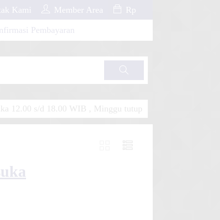
ak Kami
Member Area
Rp
nfirmasi Pembayaran
Cari
a 12.00 s/d 18.00 WIB , Minggu tutup
suka