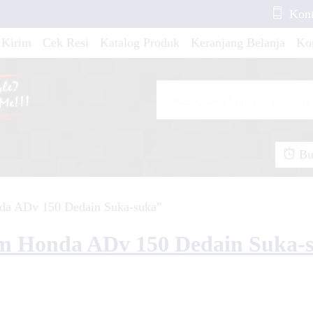
Kont
at New White Race
 Kirim
Cek Resi
Katalog Produk
Keranjang Belanja
Ko
rio CW Dark Red
 MT-25 New Black
Buk
nda ADv 150 Dedain Suka-suka"
xion Blue Line
om Honda ADv 150 Dedain Suka-
25 Green Sporty