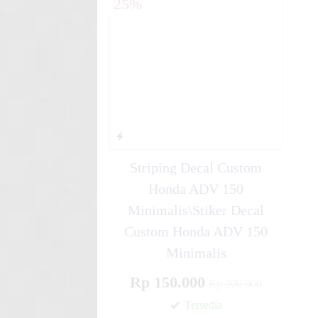
25%
Mio Fino LOVER....
Stiker motor decal Honda Su
Gree....
Striping Decal Custom
Honda ADV 150
Minimalis\Stiker Decal
Custom Honda ADV 150
Minimalis
Rp 150.000
Rp 200.000
Tersedia
✚