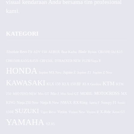
visual kendaraan Anda bersama tim profesional
kami.
KATEGORI
Absolute Revo Fit
ADV 150
AEROX
Beat Karbu
Blade
CB150R Old K15
Byson
CBR150R K45G/K45N
CRF150L
DTRACKER NEW
F1ZR/Vega R
HONDA
Jupiter MX New
Jupiter Z
Jupiter Z1
Jupiter Z New
KAWASAKI
KTM
KLX 150 BF
KLX 150
KLX Gordon
KTM
MOTOCROSS
MOBIL
MX
250
MIO FINO NEW
Mio GT
Mio J
Mio Soul GT
KING
Ninja 250 New
RX King
Scoopy FI
Ninja R New
NMAX
Satria F
Sonic
SUZUKI
Vixion
150R
Tiger Revo
Vixion New
Vixion R
X-Ride
Xeon GT
YAMAHA
YZ 85