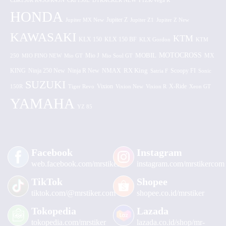
CBR150R K45G/K45N
CRF150L
DTRACKER NEW
F1ZR/Vega R
HONDA
Jupiter MX New
Jupiter Z
Jupiter Z1
Jupiter Z New
KAWASAKI
KTM
KLX 150 BF
KLX 150
KLX Gordon
KTM
MOTOCROSS
MOBIL
MX
250
MIO FINO NEW
Mio GT
Mio J
Mio Soul GT
KING
Ninja 250 New
RX King
Scoopy FI
Ninja R New
NMAX
Satria F
Sonic
SUZUKI
Vixion
150R
Tiger Revo
Vixion New
Vixion R
X-Ride
Xeon GT
YAMAHA
YZ 85
Facebook
Instagram
web.facebook.com/mrstiker
instagram.com/mrstikercom
TikTok
Shopee
tiktok.com/@mrstiker.com
shopee.co.id/mrstiker
Tokopedia
Lazada
tokopedia.com/mrstiker
lazada.co.id/shop/mr-