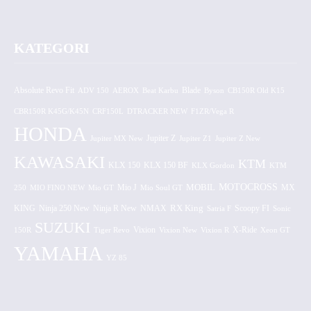
KATEGORI
Absolute Revo Fit
ADV 150
AEROX
Beat Karbu
Blade
CB150R Old K15
Byson
CBR150R K45G/K45N
CRF150L
DTRACKER NEW
F1ZR/Vega R
HONDA
Jupiter MX New
Jupiter Z
Jupiter Z1
Jupiter Z New
KAWASAKI
KTM
KLX 150 BF
KLX 150
KLX Gordon
KTM
MOTOCROSS
MOBIL
MX
250
MIO FINO NEW
Mio GT
Mio J
Mio Soul GT
KING
Ninja 250 New
RX King
Scoopy FI
Ninja R New
NMAX
Satria F
Sonic
SUZUKI
Vixion
150R
Tiger Revo
Vixion New
Vixion R
X-Ride
Xeon GT
YAMAHA
YZ 85