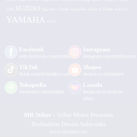
SUZUKI
Vixion
150R
Tiger Revo
Vixion New
Vixion R
X-Ride
Xeon GT
YAMAHA
YZ 85
Facebook
Instagram
web.facebook.com/mrstiker
instagram.com/mrstikercom
TikTok
Shopee
tiktok.com/@mrstiker.com
shopee.co.id/mrstiker
Tokopedia
Lazada
tokopedia.com/mrstiker
lazada.co.id/shop/mr-
stiker
MR Stiker
- Stiker Motor Premium
Berkualitas Desain Suka-suka
www.mrstiker.com