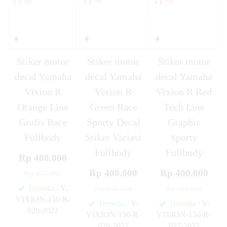
Stiker motor
Stiker motor
Stiker motor
decal Yamaha
decal Yamaha
decal Yamaha
Vixion R
Vixion R
Vixion R Red
Orange Line
Green Race
Tech Line
Grafis Race
Sporty Decal
Graphic
Fullbody
Stiker Variasi
Sporty
Fullbody
Fullbody
Rp 400.000
Rp 400.000
Rp 400.000
Rp 450.000
Tersedia
/ Y-
Rp 450.000
Rp 450.000
VIXION-150-R-
Tersedia
/ Y-
Tersedia
/ Y-
029-2022
VIXION-150-R-
VIXION-150-R-
✚
028-2022
027-2022