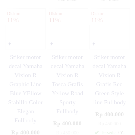
✚
✚
Diskon
Diskon
Diskon
11%
11%
11%
Stiker motor
Stiker motor
Stiker motor
decal Yamaha
decal Yamaha
decal Yamaha
Vixion R
Vixion R
Vixion R
Graphic Line
Tosca Grafis
Grafis Red
Blue YEllow
Yellow Road
Green Style
Stabillo Color
Sporty
line Fullbody
Elegan
Fullbody
Rp 400.000
Fullbody
Rp 400.000
Rp 450.000
Rp 400.000
Tersedia
/ Y-
Rp 450.000