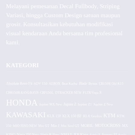
Melayani pemesanan Decal Fullbody, Striping
Variasi, hingga Custom Design satuan maupun
grosir. Konsultasikan kebutuhan modifikasi
visual kendaraan Anda bersama tim profesional
kami.
KATEGORI
Absolute Revo Fit
ADV 150
AEROX
Beat Karbu
Blade
CB150R Old K15
Byson
CBR150R K45G/K45N
CRF150L
DTRACKER NEW
F1ZR/Vega R
HONDA
Jupiter MX New
Jupiter Z
Jupiter Z1
Jupiter Z New
KAWASAKI
KTM
KLX 150 BF
KLX 150
KLX Gordon
KTM
MOTOCROSS
MOBIL
MX
250
MIO FINO NEW
Mio GT
Mio J
Mio Soul GT
KING
Ninja 250 New
RX King
Scoopy FI
Ninja R New
NMAX
Satria F
Sonic