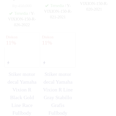
VIXION-150-R-
Tersedia
/ Y-
Rp 450.000
020-2021
VIXION-150-R-
✚
Tersedia
/ Y-
021-2021
VIXION-150-R-
✚
026-2022
✚
Diskon
Diskon
11%
11%
Stiker motor
Stiker motor
decal Yamaha
decal Yamaha
Vixion R
Vixion R Line
Black Gold
Gray Stabillo
Line Race
Grafis
Fullbody
Fullbody